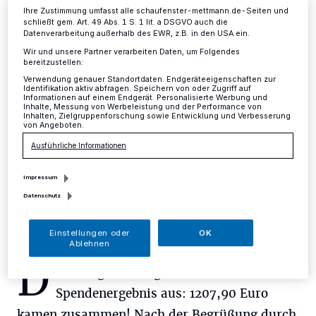
Ihre Zustimmung umfasst alle schaufenster-mettmann.de-Seiten und
schließt gem. Art. 49 Abs. 1 S. 1 lit. a DSGVO auch die
Mettmann
·
Begeistert und mit stehenden Ovationen
Datenverarbeitung außerhalb des EWR, z.B. in den USA ein.
applaudierten die Besucher des Benefizkonzertes
zugunsten des Friendship Homes, eines
Wir und unsere Partner verarbeiten Daten, um Folgendes
bereitzustellen:
Straßenkinderprojekt in Manila, das die Kolpingfamilie
Verwendung genauer Standortdaten. Endgeräteeigenschaften zur
Mettmann) unterstützt.
Identifikation aktiv abfragen. Speichern von oder Zugriff auf
Informationen auf einem Endgerät. Personalisierte Werbung und
Inhalte, Messung von Werbeleistung und der Performance von
Inhalten, Zielgruppenforschung sowie Entwicklung und Verbesserung
von Angeboten.
15.04.2017 , 15:01 Uhr
Eine Minute Lesezeit
Ausführliche Informationen
Impressum
Datenschutz
Einstellungen oder
OK
Ablehnen
D
iese Begeisterung drückte sich auch im
Spendenergebnis aus: 1207,90 Euro
kamen zusammen! Nach der Begrüßung durch