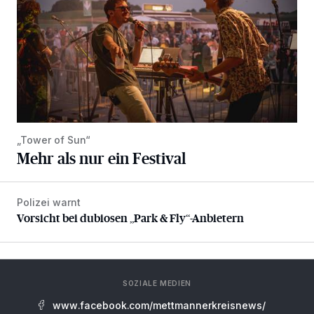
„Tower of Sun“
Mehr als nur ein Festival
Polizei warnt
Vorsicht bei dubiosen „Park & Fly“-Anbietern
Vorsicht bei dubiosen „Park & Fly“-Anbietern
SOZIALE MEDIEN
www.facebook.com/mettmannerkreisnews/