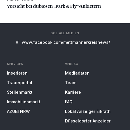
Vorsicht bei dubiosen „Park & Fly“-Anbietern
Vorsicht bei dubiosen „Park & Fly“-Anbietern
SOZIALE MEDIEN
www.facebook.com/mettmannerkreisnews/
SERVICES
VERLAG
Inserieren
Mediadaten
Trauerportal
Team
Stellenmarkt
Karriere
Immobilienmarkt
FAQ
AZUBI NRW
Lokal Anzeiger Erkrath
Düsseldorfer Anzeiger