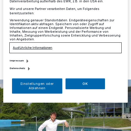
Datenverarbeitung außerhalb des EWR, z.B. in den USA ein.
Erkrath
·
Am Samstag, 1. Juni, startet das Neanderbad
Wir und unsere Partner verarbeiten Daten, um Folgendes
in die diesjährige Freibadsaison. Dies teilt Till Eckers,
bereitzustellen:
Leiter des Neanderbads, mit. „Die Vorbereitungen für
Verwendung genauer Standortdaten. Endgeräteeigenschaften zur
die Freiluftsaison sind längst abgeschlossen“, erläutert
Identifikation aktiv abfragen. Speichern von oder Zugriff auf
Eckers.
Informationen auf einem Endgerät. Personalisierte Werbung und
Inhalte, Messung von Werbeleistung und der Performance von
Inhalten, Zielgruppenforschung sowie Entwicklung und Verbesserung
von Angeboten.
Ausführliche Informationen
27.05.2019 , 12:12 Uhr
Eine Minute Lesezeit
Impressum
Datenschutz
Einstellungen oder
OK
Ablehnen