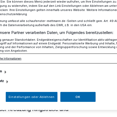
r Sie. Sie können dieses Menü jederzeit wieder aufrufen, um Ihre Einstellungen zu
ligung zu widerrufen, indem Sie auf den Link Einstellungen oder Ablehnen am unte
icken. Ihre Einstellungen gelten innerhalb unseres Website. Weitere Informationen
tenschutzerklärung.
iten auf der Talstraße beginnen nächste Woche
mung umfasst alle schaufenster-mettmann.de-Seiten und schließt gem. Art. 49 Abs.
die Datenverarbeitung außerhalb des EWR, z.B. in den USA ein.
nsere Partner verarbeiten Daten, um Folgendes bereitzustellen:
genauer Standortdaten. Endgeräteeigenschaften zur Identifikation aktiv abfrage
griff auf Informationen auf einem Endgerät. Personalisierte Werbung und Inhalte
ung und der Performance von Inhalten, Zielgruppenforschung sowie Entwicklung
beiten auf der
ng von Angeboten.
he Informationen
ginnen nächste
m
utz
Einstellungen oder Ablehnen
OK
en Woche wird die obere Asphaltschicht
 der Kreuzung Ringstraße und