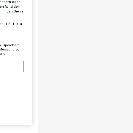
 ändern oder
ren Rand der
 finden Sie in
 1 S. 1 lit. a
n. Speichern
, Messung von
 und