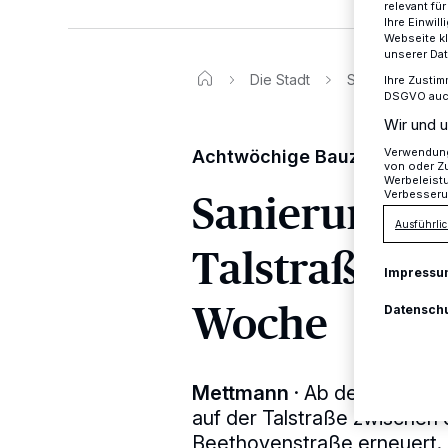
relevant fü
Ihre Einwil
Webseite kl
unserer Da
Die Stadt
Sanierungsarbe
Ihre Zustim
DSGVO auch 
Wir und u
Verwendung 
Achtwöchige Bauzeit
von oder Zu
Werbeleist
Sanierungsar
Verbesseru
Ausführlic
Talstraße be
Impressu
Woche
Datensch
Mettmann
·
Ab der kommend
auf der Talstraße zwischen
Beethovenstraße erneuert.