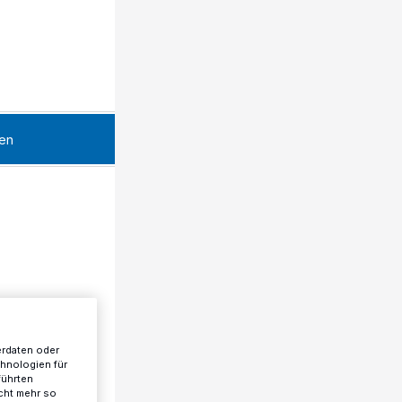
en
erdaten oder
chnologien für
führten
cht mehr so