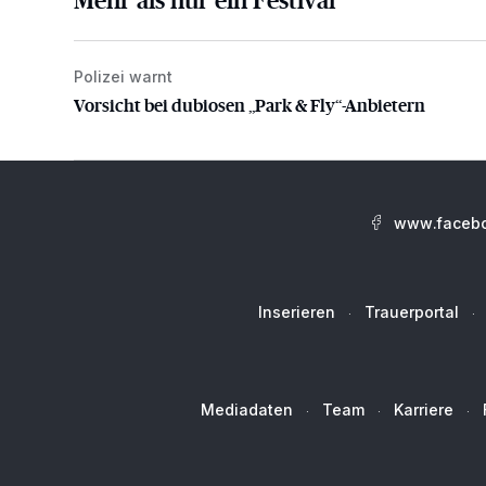
Polizei warnt
Vorsicht bei dubiosen „Park & Fly“-Anbietern
Vorsicht bei dubiosen „Park & Fly“-Anbietern
www.facebo
Inserieren
Trauerportal
Mediadaten
Team
Karriere