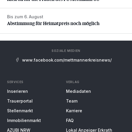
Bis zum 6. August
Abstimmung für Heimatpreis noch möglich
Abstimmung für Heimatpreis noch möglich
SOZIALE MEDIEN
www.facebook.com/mettmannerkreisnews/
SERVICES
VERLAG
Inserieren
Mediadaten
Trauerportal
Team
Stellenmarkt
Karriere
Immobilienmarkt
FAQ
AZUBI NRW
Lokal Anzeiger Erkrath