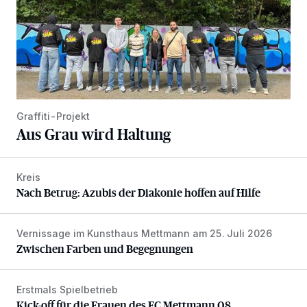
Graffiti-Projekt
Aus Grau wird Haltung
Kreis
Nach Betrug: Azubis der Diakonie hoffen auf Hilfe
Nach Betrug: Azubis der Diakonie hoffen auf Hilfe
Vernissage im Kunsthaus Mettmann am 25. Juli 2026
Zwischen Farben und Begegnungen
Zwischen Farben und Begegnungen
Erstmals Spielbetrieb
Kick-off für die Frauen des FC Mettmann 08
Kick-off für die Frauen des FC Mettmann 08