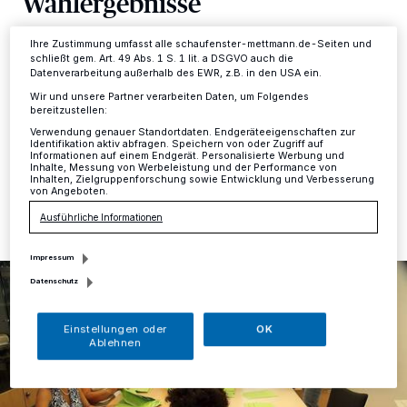
Wahlergebnisse
Ihre Einstellungen gelten innerhalb unseres Website. Weitere
Informationen finden Sie in unserer Datenschutzerklärung.
Ihre Zustimmung umfasst alle schaufenster-mettmann.de-Seiten und
Mettmann
·
Wer wissen will, wie die Bürgerinnen und
schließt gem. Art. 49 Abs. 1 S. 1 lit. a DSGVO auch die
Bürger im Kreis bei der Europawahl am 26. Mai gewählt
Datenverarbeitung außerhalb des EWR, z.B. in den USA ein.
haben, kann am Wahlabend den Eingang der
Wir und unsere Partner verarbeiten Daten, um Folgendes
Wahlergebnisse im Internet verfolgen.
bereitzustellen:
Verwendung genauer Standortdaten. Endgeräteeigenschaften zur
Identifikation aktiv abfragen. Speichern von oder Zugriff auf
Informationen auf einem Endgerät. Personalisierte Werbung und
Inhalte, Messung von Werbeleistung und der Performance von
23.05.2019 , 12:16 Uhr
Eine Minute Lesezeit
Inhalten, Zielgruppenforschung sowie Entwicklung und Verbesserung
von Angeboten.
Ausführliche Informationen
Impressum
Datenschutz
Einstellungen oder
OK
Ablehnen