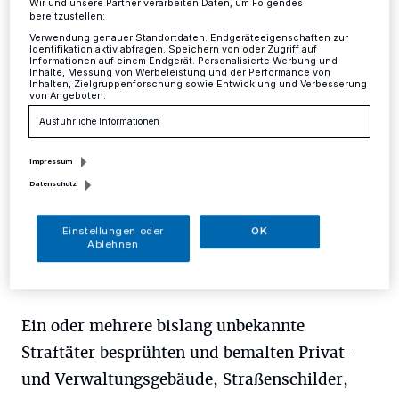
Wir und unsere Partner verarbeiten Daten, um Folgendes
bereitzustellen:
Mettmann
·
In der Nacht von Mittwoch, 20 Uhr, bis
Verwendung genauer Standortdaten. Endgeräteeigenschaften zur
Donnerstag, 5 Uhr, kam es auf der Goethestraße in
Identifikation aktiv abfragen. Speichern von oder Zugriff auf
Informationen auf einem Endgerät. Personalisierte Werbung und
Mettmann zu einer Serie von Sachbeschädigungen mit
Inhalte, Messung von Werbeleistung und der Performance von
Graffitis.
Inhalten, Zielgruppenforschung sowie Entwicklung und Verbesserung
von Angeboten.
Ausführliche Informationen
27.07.2017 , 14:42 Uhr
Eine Minute Lesezeit
Impressum
Datenschutz
Einstellungen oder
OK
Ablehnen
Ein oder mehrere bislang unbekannte
Straftäter besprühten und bemalten Privat-
und Verwaltungsgebäude, Straßenschilder,