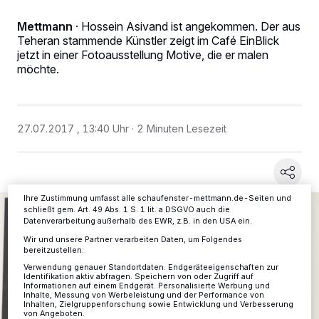
Mettmann
·
Hossein Asivand ist angekommen. Der aus
Teheran stammende Künstler zeigt im Café EinBlick
jetzt in einer Fotoausstellung Motive, die er malen
Wir und unsere
-Partner speichern und greifen auf
218
personenbezogene Daten wie Browserdaten oder eindeutige
möchte.
Kennungen auf Ihrem Gerät zu. Durch Auswahl von OK aktivieren Sie
Tracking-Technologien für die unter „Wir und unsere Partner
verarbeiten Daten, um Ihnen Dienste bereitzustellen“ aufgeführten
Zwecke. Wenn Tracker deaktiviert sind, sind manche Inhalte und
Anzeigen möglicherweise nicht mehr so relevant für Sie. Sie können
27.07.2017 , 13:40 Uhr
2 Minuten Lesezeit
dieses Menü jederzeit wieder aufrufen, um Ihre Einstellungen zu
ändern oder Ihre Einwilligung zu widerrufen, indem Sie auf den Link
Einstellungen oder Ablehnen am unteren Rand der Webseite klicken.
Ihre Einstellungen gelten innerhalb unseres Website. Weitere
Informationen finden Sie in unserer Datenschutzerklärung.
Ihre Zustimmung umfasst alle schaufenster-mettmann.de-Seiten und
schließt gem. Art. 49 Abs. 1 S. 1 lit. a DSGVO auch die
Datenverarbeitung außerhalb des EWR, z.B. in den USA ein.
Wir und unsere Partner verarbeiten Daten, um Folgendes
bereitzustellen:
Verwendung genauer Standortdaten. Endgeräteeigenschaften zur
Identifikation aktiv abfragen. Speichern von oder Zugriff auf
Informationen auf einem Endgerät. Personalisierte Werbung und
Inhalte, Messung von Werbeleistung und der Performance von
Inhalten, Zielgruppenforschung sowie Entwicklung und Verbesserung
von Angeboten.