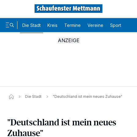
Die Stadt
Kreis
Termine
Vereine
Sport
Karr
Die Stadt
"Deutschland ist mein neues Zuhause"
"Deutschland ist mein neues
Zuhause"