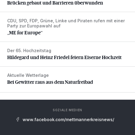
Brücken gebaut und Barrieren überwunden
CDU, SPD, FDP, Grüne, Linke und Piraten rufen mit einer
„ME for Europe“
Party zur Europawahl auf
„ME for Europe“
Der 65. Hochzeitstag
Hildegard und Heinz Friedel feiern Eiserne Hochzeit
Hildegard und Heinz Friedel feiern Eiserne Hochzeit
Aktuelle Wetterlage
Bei Gewitter raus aus dem Naturfreibad
Bei Gewitter raus aus dem Naturfreibad
SOZIALE MEDIEN
www.facebook.com/mettmannerkreisnews/