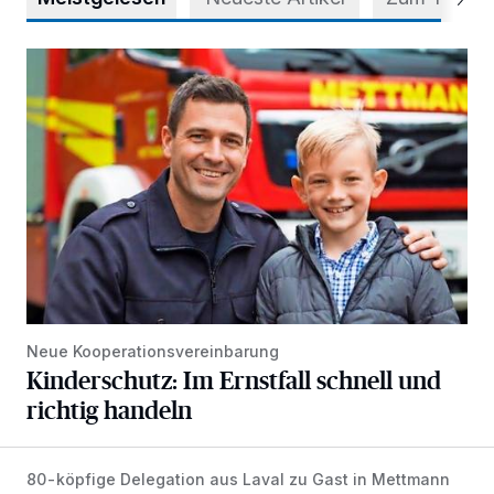
Kinderschutz: Im Ernstfall schnell und richtig handeln
Neue Kooperationsvereinbarung
Kinderschutz: Im Ernstfall schnell und
richtig handeln
80-köpfige Delegation aus Laval zu Gast in Mettmann
Brücken gebaut und Barrieren überwunden