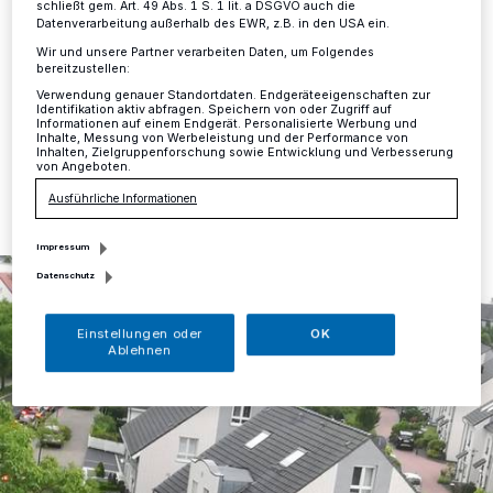
schließt gem. Art. 49 Abs. 1 S. 1 lit. a DSGVO auch die
Mettmann
·
Zur Verkehrs- und Baustellensituation an
Datenverarbeitung außerhalb des EWR, z.B. in den USA ein.
der Peckhausener Straße erreichte uns folgende
Wir und unsere Partner verarbeiten Daten, um Folgendes
Leserzuschrift.
bereitzustellen:
Verwendung genauer Standortdaten. Endgeräteeigenschaften zur
Identifikation aktiv abfragen. Speichern von oder Zugriff auf
Informationen auf einem Endgerät. Personalisierte Werbung und
Inhalte, Messung von Werbeleistung und der Performance von
Inhalten, Zielgruppenforschung sowie Entwicklung und Verbesserung
26.07.2017 , 16:44 Uhr
Eine Minute Lesezeit
von Angeboten.
Ausführliche Informationen
Impressum
Datenschutz
Einstellungen oder
OK
Ablehnen