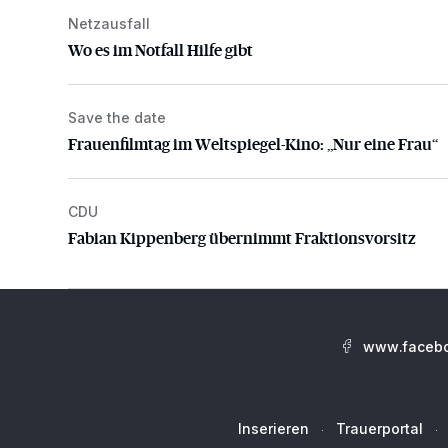
Netzausfall
Wo es im Notfall Hilfe gibt
Wo es im Notfall Hilfe gibt
Save the date
Frauenfilmtag im Weltspiegel-Kino: „Nur eine Frau“
Frauenfilmtag im Weltspiegel-Kino: „Nur eine Frau“
CDU
Fabian Kippenberg übernimmt Fraktionsvorsitz
Fabian Kippenberg übernimmt Fraktionsvorsitz
www.facebo
Inserieren
Trauerportal