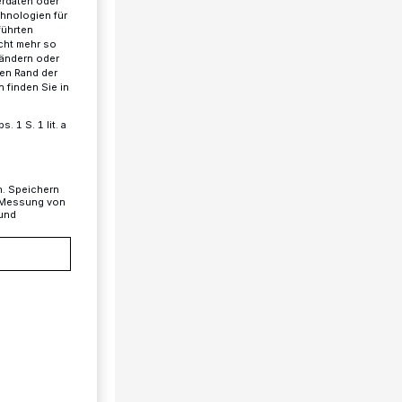
erdaten oder
chnologien für
führten
cht mehr so
 ändern oder
ren Rand der
 finden Sie in
 1 S. 1 lit. a
n. Speichern
, Messung von
 und