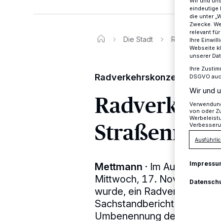
Wir und un
eindeutige 
die unter „
Zwecke. Wen
relevant fü
Die Stadt
Radverkehr un
Ihre Einwil
Webseite kl
unserer Da
Ihre Zustim
Radverkehrskonzept für Me
DSGVO auch 
Wir und u
Radverkehr 
Verwendung 
von oder Zu
Werbeleist
Straßennam
Verbesseru
Ausführlic
Impressu
Mettmann
·
Im Ausschuss fü
Mittwoch, 17. November, ha
Datensch
wurde, ein Radverkehrskonz
Sachstandbericht abgegeben
Umbenennung der Emil-Nol