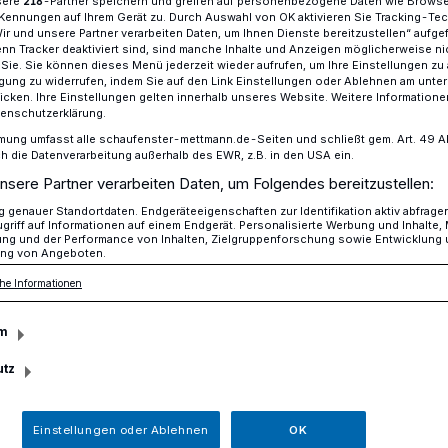
sere
-Partner speichern und greifen auf personenbezogene Daten wie Brows
218
Kennungen auf Ihrem Gerät zu. Durch Auswahl von OK aktivieren Sie Tracking-Te
Wir und unsere Partner verarbeiten Daten, um Ihnen Dienste bereitzustellen“ aufge
n Tracker deaktiviert sind, sind manche Inhalte und Anzeigen möglicherweise ni
r Sie. Sie können dieses Menü jederzeit wieder aufrufen, um Ihre Einstellungen zu
d neuer Straßenname
ligung zu widerrufen, indem Sie auf den Link Einstellungen oder Ablehnen am unte
icken. Ihre Einstellungen gelten innerhalb unseres Website. Weitere Informationen
tenschutzerklärung.
mung umfasst alle schaufenster-mettmann.de-Seiten und schließt gem. Art. 49 Abs.
ttmann
die Datenverarbeitung außerhalb des EWR, z.B. in den USA ein.
nsere Partner verarbeiten Daten, um Folgendes bereitzustellen:
und neuer
genauer Standortdaten. Endgeräteeigenschaften zur Identifikation aktiv abfrage
griff auf Informationen auf einem Endgerät. Personalisierte Werbung und Inhalte
ung und der Performance von Inhalten, Zielgruppenforschung sowie Entwicklung
e
ng von Angeboten.
he Informationen
m
r Klimaschutz, Umwelt und Mobilität am
t das Büro „stadtVerkehr“, das beauftragt
utz
ept für Mettmann zu erstellen, einen
. Ferner beschloss der Ausschuss die
Einstellungen oder Ablehnen
OK
de-Straße.