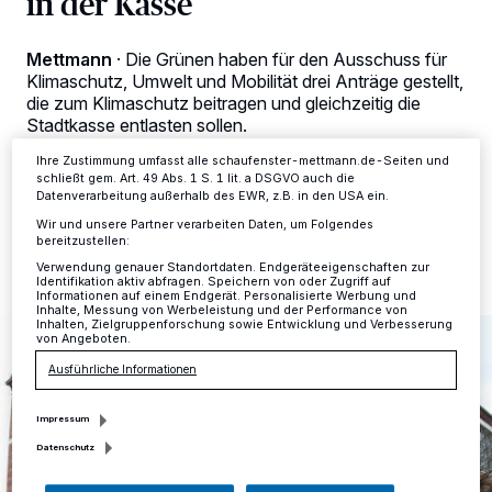
in der Kasse
verarbeiten Daten, um Ihnen Dienste bereitzustellen“ aufgeführten
Zwecke. Wenn Tracker deaktiviert sind, sind manche Inhalte und
Anzeigen möglicherweise nicht mehr so relevant für Sie. Sie können
Mettmann
·
Die Grünen haben für den Ausschuss für
dieses Menü jederzeit wieder aufrufen, um Ihre Einstellungen zu
Klimaschutz, Umwelt und Mobilität drei Anträge gestellt,
ändern oder Ihre Einwilligung zu widerrufen, indem Sie auf den Link
Einstellungen oder Ablehnen am unteren Rand der Webseite klicken.
die zum Klimaschutz beitragen und gleichzeitig die
Ihre Einstellungen gelten innerhalb unseres Website. Weitere
Stadtkasse entlasten sollen.
Informationen finden Sie in unserer Datenschutzerklärung.
Ihre Zustimmung umfasst alle schaufenster-mettmann.de-Seiten und
schließt gem. Art. 49 Abs. 1 S. 1 lit. a DSGVO auch die
Datenverarbeitung außerhalb des EWR, z.B. in den USA ein.
12.11.2021 , 07:11 Uhr
Eine Minute Lesezeit
Wir und unsere Partner verarbeiten Daten, um Folgendes
bereitzustellen:
Verwendung genauer Standortdaten. Endgeräteeigenschaften zur
Identifikation aktiv abfragen. Speichern von oder Zugriff auf
Informationen auf einem Endgerät. Personalisierte Werbung und
Inhalte, Messung von Werbeleistung und der Performance von
Inhalten, Zielgruppenforschung sowie Entwicklung und Verbesserung
von Angeboten.
Ausführliche Informationen
Impressum
Datenschutz