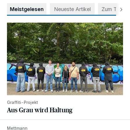
Meistgelesen
Neueste Artikel
Zum Thema
Aus Grau wird Haltung
Graffiti-Projekt
Aus Grau wird Haltung
Mettmann
Der Blotschenmarkt kann stattfinden