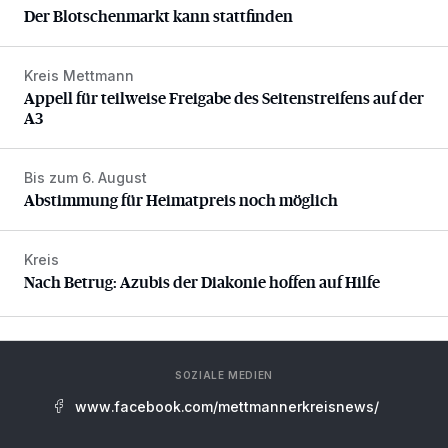
Der Blotschenmarkt kann stattfinden
Kreis Mettmann
Appell für teilweise Freigabe des Seitenstreifens auf der A
Appell für teilweise Freigabe des Seitenstreifens auf der
A3
Bis zum 6. August
Abstimmung für Heimatpreis noch möglich
Abstimmung für Heimatpreis noch möglich
Kreis
Nach Betrug: Azubis der Diakonie hoffen auf Hilfe
Nach Betrug: Azubis der Diakonie hoffen auf Hilfe
SOZIALE MEDIEN
www.facebook.com/mettmannerkreisnews/