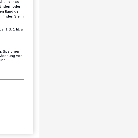
cht mehr so
 ändern oder
ren Rand der
 finden Sie in
 1 S. 1 lit. a
n. Speichern
, Messung von
 und