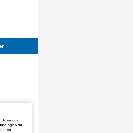
en
erdaten oder
chnologien für
führten