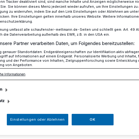
n Tracker deaktiviert sind, sind manche Inhalte und Anzeigen möglicherweise ni
r Sie. Sie können dieses Menü jederzeit wieder aufrufen, um Ihre Einstellungen zu
ligung zu widerrufen, indem Sie auf den Link Einstellungen oder Ablehnen am unte
icken. Ihre Einstellungen gelten innerhalb unseres Website. Weitere Informationen
tenschutzerklärung.
ht Kinder glücklich
mung umfasst alle schaufenster-mettmann.de-Seiten und schließt gem. Art. 49 Abs.
die Datenverarbeitung außerhalb des EWR, z.B. in den USA ein.
nsere Partner verarbeiten Daten, um Folgendes bereitzustellen:
genauer Standortdaten. Endgeräteeigenschaften zur Identifikation aktiv abfrage
griff auf Informationen auf einem Endgerät. Personalisierte Werbung und Inhalte
macht Kinder
ung und der Performance von Inhalten, Zielgruppenforschung sowie Entwicklung
ng von Angeboten.
he Informationen
m
utz
elmut Gienau und Thomas Sterz vom
en privaten Martins-Umzug.
Einstellungen oder Ablehnen
OK