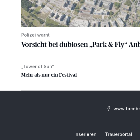
Polizei warnt
Vorsicht bei dubiosen „Park & Fly“-An
„Tower of Sun“
Mehr als nur ein Festival
Mehr als nur ein Festival
www.facebo
Inserieren
Trauerportal