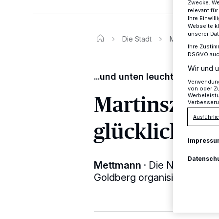
Zwecke. Wen
relevant fü
Ihre Einwil
Webseite kl
unserer Da
Die Stadt
Martinszug mac
Ihre Zustim
DSGVO auch 
Wir und u
...und unten leuchten wir...
Verwendung 
von oder Zu
Martinszug 
Werbeleist
Verbesseru
Ausführlic
glücklich
Impressu
Datensch
Mettmann
·
Die Nachbarn H
Goldberg organisierten ein