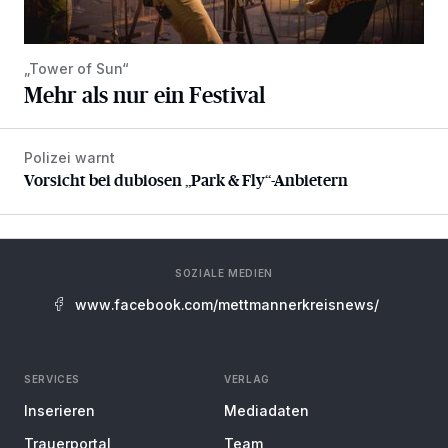
„Tower of Sun“
Mehr als nur ein Festival
Polizei warnt
Vorsicht bei dubiosen „Park & Fly“-Anbietern
Vorsicht bei dubiosen „Park & Fly“-Anbietern
SOZIALE MEDIEN
www.facebook.com/mettmannerkreisnews/
SERVICES
VERLAG
Inserieren
Mediadaten
Trauerportal
Team