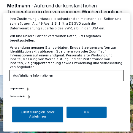
Einstellungen oder Ablehnen am unteren Rand der Webseite klicken.
Mettmann
·
Aufgrund der konstant hohen
Ihre Einstellungen gelten innerhalb unseres Website. Weitere
Temperaturen in den vergangenen Wochen benötigen
Informationen finden Sie in unserer Datenschutzerklärung.
derzeit viele Bäume, Sträucher und Pflanzen im
Ihre Zustimmung umfasst alle schaufenster-mettmann.de-Seiten und
Stadtgebiet dringend Wasser.
schließt gem. Art. 49 Abs. 1 S. 1 lit. a DSGVO auch die
Datenverarbeitung außerhalb des EWR, z.B. in den USA ein.
Wir und unsere Partner verarbeiten Daten, um Folgendes
bereitzustellen:
12.08.2020 , 14:08 Uhr
Eine Minute Lesezeit
Verwendung genauer Standortdaten. Endgeräteeigenschaften zur
Identifikation aktiv abfragen. Speichern von oder Zugriff auf
Informationen auf einem Endgerät. Personalisierte Werbung und
Inhalte, Messung von Werbeleistung und der Performance von
Inhalten, Zielgruppenforschung sowie Entwicklung und Verbesserung
von Angeboten.
Ausführliche Informationen
Impressum
Datenschutz
Einstellungen oder
OK
Ablehnen