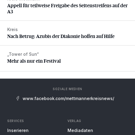
Appell für teilweise Freigabe des Seitenstreifens auf der
A3
Kreis
Nach Betrug: Azubis der Diakonie hoffen auf Hilfe
Nach Betrug: Azubis der Diakonie hoffen auf Hilfe
„Tower of Sun“
Mehr als nur ein Festival
Mehr als nur ein Festival
SOZIALE MEDIEN
www.facebook.com/mettmannerkreisnews/
SERVICES
VERLAG
Inserieren
Mediadaten