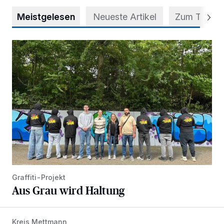
Meistgelesen
Neueste Artikel
Zum Thema
Aus Grau wird Haltung
Graffiti-Projekt
Aus Grau wird Haltung
Kreis Mettmann
Appell für teilweise Freigabe des Seitenstreifens auf der A