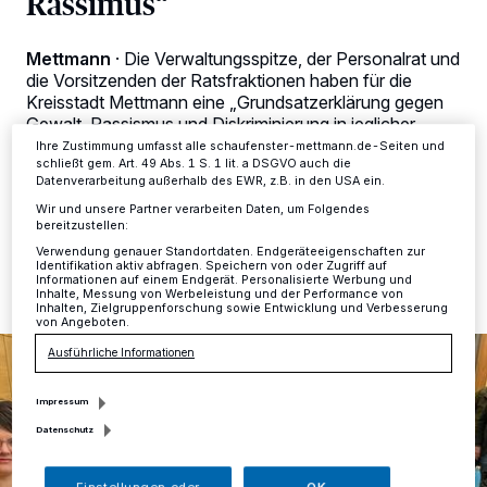
Rassimus“
Zwecke. Wenn Tracker deaktiviert sind, sind manche Inhalte und
Anzeigen möglicherweise nicht mehr so relevant für Sie. Sie können
dieses Menü jederzeit wieder aufrufen, um Ihre Einstellungen zu
Mettmann
·
Die Verwaltungsspitze, der Personalrat und
ändern oder Ihre Einwilligung zu widerrufen, indem Sie auf den Link
die Vorsitzenden der Ratsfraktionen haben für die
Einstellungen oder Ablehnen am unteren Rand der Webseite klicken.
Kreisstadt Mettmann eine „Grundsatzerklärung gegen
Ihre Einstellungen gelten innerhalb unseres Website. Weitere
Informationen finden Sie in unserer Datenschutzerklärung.
Gewalt, Rassismus und Diskriminierung in jeglicher
Form“ unterzeichnet.
Ihre Zustimmung umfasst alle schaufenster-mettmann.de-Seiten und
schließt gem. Art. 49 Abs. 1 S. 1 lit. a DSGVO auch die
Datenverarbeitung außerhalb des EWR, z.B. in den USA ein.
Wir und unsere Partner verarbeiten Daten, um Folgendes
bereitzustellen:
30.03.2023 , 14:45 Uhr
Eine Minute Lesezeit
Verwendung genauer Standortdaten. Endgeräteeigenschaften zur
Identifikation aktiv abfragen. Speichern von oder Zugriff auf
Informationen auf einem Endgerät. Personalisierte Werbung und
Inhalte, Messung von Werbeleistung und der Performance von
Inhalten, Zielgruppenforschung sowie Entwicklung und Verbesserung
von Angeboten.
Ausführliche Informationen
Impressum
Datenschutz
Einstellungen oder
OK