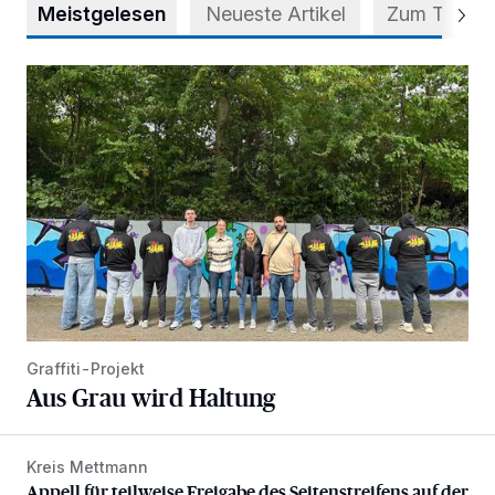
Meistgelesen
Neueste Artikel
Zum Thema
Aus Grau wird Haltung
Graffiti-Projekt
Aus Grau wird Haltung
Kreis Mettmann
Appell für teilweise Freigabe des Seitenstreifens auf der A
Appell für teilweise Freigabe des Seitenstreifens auf der