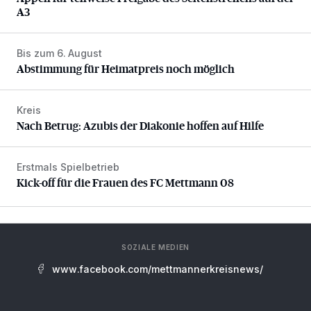
A3
Bis zum 6. August
Abstimmung für Heimatpreis noch möglich
Abstimmung für Heimatpreis noch möglich
Kreis
Nach Betrug: Azubis der Diakonie hoffen auf Hilfe
Nach Betrug: Azubis der Diakonie hoffen auf Hilfe
Erstmals Spielbetrieb
Kick-off für die Frauen des FC Mettmann 08
Kick-off für die Frauen des FC Mettmann 08
SOZIALE MEDIEN
www.facebook.com/mettmannerkreisnews/