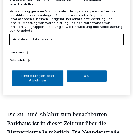
bereitzustellen:
Mettmann
·
Am Dienstag, 7. November in der Zeit von
Verwendung genauer Standortdaten. Endgeräteeigenschaften zur
Identifikation aktiv abfragen. Speichern von oder Zugriff auf
15 bis 20 Uhr, muss die Neanderstraße in der
Informationen auf einem Endgerät. Personalisierte Werbung und
Mettmanner Innenstadt auf Höhe der katholischen
Inhalte, Messung von Werbeleistung und der Performance von
Inhalten, Zielgruppenforschung sowie Entwicklung und Verbesserung
Grundschule wegen dringender
von Angeboten.
Kanalsanierungsarbeiten komplett gesperrt werden.
Ausführliche Informationen
Impressum
03.11.2017 , 11:09 Uhr
Eine Minute Lesezeit
Datenschutz
Einstellungen oder
OK
Ablehnen
Die Zu- und Abfahrt zum benachbarten
Parkhaus ist in dieser Zeit nur über die
Bismarckstraße möglich. Die Neanderstraße