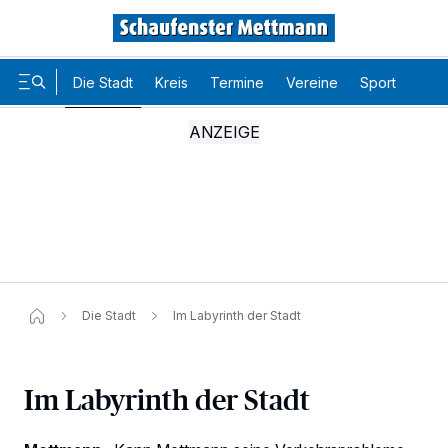
Die Stadt
Kreis
Termine
Vereine
Sport
Karr
Die Stadt
Im Labyrinth der Stadt
Im Labyrinth der Stadt