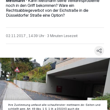
Mettmann
·
Kann Mettmann seine Verkehrsprobleme
noch in den Griff bekommen? Wäre ein
Rechtsabbiegeverbot von der Eichstraße in die
Düsseldorfer Straße eine Option?
02.11.2017 , 14:39 Uhr
3 Minuten Lesezeit
Wir und unsere
-Partner speichern und greifen auf
218
personenbezogene Daten wie Browserdaten oder eindeutige
Kennungen auf Ihrem Gerät zu. Durch Auswahl von OK aktivieren Sie
Tracking-Technologien für die unter „Wir und unsere Partner
verarbeiten Daten, um Ihnen Dienste bereitzustellen“ aufgeführten
Zwecke. Wenn Tracker deaktiviert sind, sind manche Inhalte und
Anzeigen möglicherweise nicht mehr so relevant für Sie. Sie können
dieses Menü jederzeit wieder aufrufen, um Ihre Einstellungen zu
ändern oder Ihre Einwilligung zu widerrufen, indem Sie auf den Link
Einstellungen oder Ablehnen am unteren Rand der Webseite klicken.
Ihre Einstellungen gelten innerhalb unseres Website. Weitere
Informationen finden Sie in unserer Datenschutzerklärung.
Ihre Zustimmung umfasst alle schaufenster-mettmann.de-Seiten und
schließt gem. Art. 49 Abs. 1 S. 1 lit. a DSGVO auch die