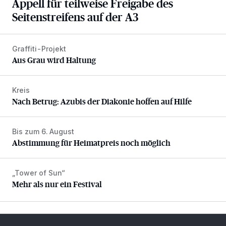
Appell für teilweise Freigabe des
Seitenstreifens auf der A3
Graffiti-Projekt
Aus Grau wird Haltung
Aus Grau wird Haltung
Kreis
Nach Betrug: Azubis der Diakonie hoffen auf Hilfe
Nach Betrug: Azubis der Diakonie hoffen auf Hilfe
Bis zum 6. August
Abstimmung für Heimatpreis noch möglich
Abstimmung für Heimatpreis noch möglich
„Tower of Sun“
Mehr als nur ein Festival
Mehr als nur ein Festival