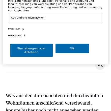
Informationen auf einem Endgerät. Personalisierte Werbung und
Inhalte, Messung von Werbeleistung und der Performance von
Inhalten, Zielgruppenforschung sowie Entwicklung und Verbesserung
Mettmann
·
In der Zeit von Freitag, 11 Uhr, bis zum
von Angeboten.
Montag, 15.40 Uhr, hebelten bislang unbekannte Täter
Ausführliche Informationen
ein Fenster eines Einfamilienhauses Am Ellersdahl in
Metzkausen auf und verschafften sich auf diesem Weg
den Zugang zu den Räumlichkeiten.
Impressum
Datenschutz
Einstellungen oder
OK
03.11.2017 , 11:17 Uhr
Eine Minute Lesezeit
Ablehnen
Was aus den durchsuchten und durchwühlten
Wohnräumen anschließend verschwand,
konnte bisher noch nicht angegeben werden.