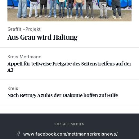
Graffiti-Projekt
Aus Grau wird Haltung
Kreis Mettmann
Appell für teilweise Freigabe des Seitenstreifens auf der A
Appell für teilweise Freigabe des Seitenstreifens auf der
A3
Kreis
Nach Betrug: Azubis der Diakonie hoffen auf Hilfe
Nach Betrug: Azubis der Diakonie hoffen auf Hilfe
SOZIALE MEDIEN
www.facebook.com/mettmannerkreisnews/