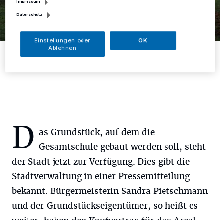
Impressum
Datenschutz
Einstellungen oder
OK
Ablehnen
Die Gesamtschule nutzt derzeit die Räumlichkeiten der ehemaligen
Anne-Frank-Schule am Borner Weg.
Foto: D. Herrmann
D
as Grundstück, auf dem die
Gesamtschule gebaut werden soll, steht
der Stadt jetzt zur Verfügung. Dies gibt die
Stadtverwaltung in einer Pressemitteilung
bekannt. Bürgermeisterin Sandra Pietschmann
und der Grundstückseigentümer, so heißt es