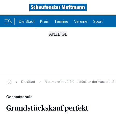
Die Stadt
Kreis
Termine
Vereine
Sport
Karr
Die Stadt
Mettmann kauft Gründstück an der Hasseler St
Gesamtschule
Grundstückskauf perfekt