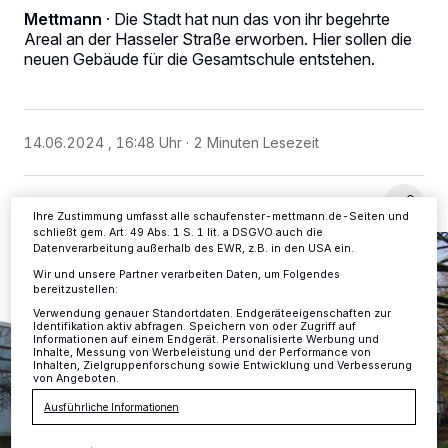
Wir und unsere
-Partner speichern und greifen auf
Mettmann
·
Die Stadt hat nun das von ihr begehrte
218
personenbezogene Daten wie Browserdaten oder eindeutige
Areal an der Hasseler Straße erworben. Hier sollen die
Kennungen auf Ihrem Gerät zu. Durch Auswahl von OK aktivieren Sie
neuen Gebäude für die Gesamtschule entstehen.
Tracking-Technologien für die unter „Wir und unsere Partner
verarbeiten Daten, um Ihnen Dienste bereitzustellen“ aufgeführten
Zwecke. Wenn Tracker deaktiviert sind, sind manche Inhalte und
Anzeigen möglicherweise nicht mehr so relevant für Sie. Sie können
dieses Menü jederzeit wieder aufrufen, um Ihre Einstellungen zu
14.06.2024 , 16:48 Uhr
2 Minuten Lesezeit
ändern oder Ihre Einwilligung zu widerrufen, indem Sie auf den Link
Einstellungen oder Ablehnen am unteren Rand der Webseite klicken.
Ihre Einstellungen gelten innerhalb unseres Website. Weitere
Informationen finden Sie in unserer Datenschutzerklärung.
Ihre Zustimmung umfasst alle schaufenster-mettmann.de-Seiten und
schließt gem. Art. 49 Abs. 1 S. 1 lit. a DSGVO auch die
Datenverarbeitung außerhalb des EWR, z.B. in den USA ein.
Wir und unsere Partner verarbeiten Daten, um Folgendes
bereitzustellen:
Verwendung genauer Standortdaten. Endgeräteeigenschaften zur
Identifikation aktiv abfragen. Speichern von oder Zugriff auf
Informationen auf einem Endgerät. Personalisierte Werbung und
Inhalte, Messung von Werbeleistung und der Performance von
Inhalten, Zielgruppenforschung sowie Entwicklung und Verbesserung
von Angeboten.
Ausführliche Informationen