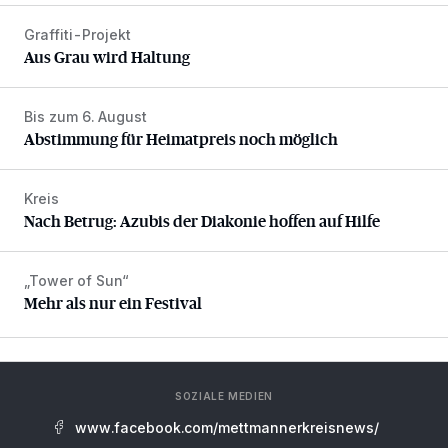
Graffiti-Projekt
Aus Grau wird Haltung
Aus Grau wird Haltung
Bis zum 6. August
Abstimmung für Heimatpreis noch möglich
Abstimmung für Heimatpreis noch möglich
Kreis
Nach Betrug: Azubis der Diakonie hoffen auf Hilfe
Nach Betrug: Azubis der Diakonie hoffen auf Hilfe
„Tower of Sun“
Mehr als nur ein Festival
Mehr als nur ein Festival
SOZIALE MEDIEN
www.facebook.com/mettmannerkreisnews/