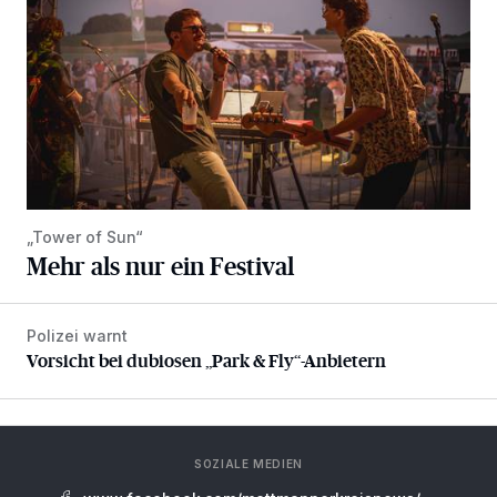
„Tower of Sun“
Mehr als nur ein Festival
Polizei warnt
Vorsicht bei dubiosen „Park & Fly“-Anbietern
Vorsicht bei dubiosen „Park & Fly“-Anbietern
SOZIALE MEDIEN