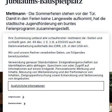
Jubiläums-Bauspielplatz
verarbeiten Daten, um Ihnen Dienste bereitzustellen“ aufgeführten
Zwecke. Wenn Tracker deaktiviert sind, sind manche Inhalte und
Anzeigen möglicherweise nicht mehr so relevant für Sie. Sie können
Mettmann
·
Die Sommerferien stehen vor der Tür.
dieses Menü jederzeit wieder aufrufen, um Ihre Einstellungen zu
Damit in den Ferien keine Langeweile aufkommt, hat die
ändern oder Ihre Einwilligung zu widerrufen, indem Sie auf den Link
städtische Jugendförderung ein buntes
Einstellungen oder Ablehnen am unteren Rand der Webseite klicken.
Ferienprogramm zusammengestellt.
Ihre Einstellungen gelten innerhalb unseres Website. Weitere
Informationen finden Sie in unserer Datenschutzerklärung.
Ihre Zustimmung umfasst alle schaufenster-mettmann.de-Seiten und
schließt gem. Art. 49 Abs. 1 S. 1 lit. a DSGVO auch die
Datenverarbeitung außerhalb des EWR, z.B. in den USA ein.
13.06.2024 , 12:00 Uhr
2 Minuten Lesezeit
Wir und unsere Partner verarbeiten Daten, um Folgendes
bereitzustellen:
Verwendung genauer Standortdaten. Endgeräteeigenschaften zur
Identifikation aktiv abfragen. Speichern von oder Zugriff auf
Informationen auf einem Endgerät. Personalisierte Werbung und
Inhalte, Messung von Werbeleistung und der Performance von
Inhalten, Zielgruppenforschung sowie Entwicklung und Verbesserung
von Angeboten.
Ausführliche Informationen
Impressum
Datenschutz