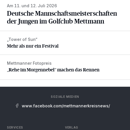
Am 11. und 12. Juli 2026
Deutsche Mannschaftsmeisterschaften
der Jungen im Golfclub Mettmann
„Tower of Sun“
Mehr als nur ein Festival
Mehr als nur ein Festival
Mettmanner Fotopreis
„Rehe im Morgennebel“ machen das Rennen
„Rehe im Morgennebel“ machen das Rennen
SOZIALE MEDIEN
www.facebook.com/mettmannerkreisnews/
SERVICES
VERLAG