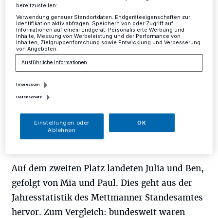
bereitzustellen:
Mettmann
·
Luisa und Leo waren im vergangenen Jahr
Verwendung genauer Standortdaten. Endgeräteeigenschaften zur
Identifikation aktiv abfragen. Speichern von oder Zugriff auf
die beliebtesten Vornamen in Mettmann. Diese Namen
Informationen auf einem Endgerät. Personalisierte Werbung und
wurden am häufigsten ausgewählt.
Inhalte, Messung von Werbeleistung und der Performance von
Inhalten, Zielgruppenforschung sowie Entwicklung und Verbesserung
von Angeboten.
Ausführliche Informationen
14.01.2018 , 09:00 Uhr
Eine Minute Lesezeit
Impressum
Datenschutz
Einstellungen oder
OK
Ablehnen
Auf dem zweiten Platz landeten Julia und Ben,
gefolgt von Mia und Paul. Dies geht aus der
Jahresstatistik des Mettmanner Standesamtes
hervor. Zum Vergleich: bundesweit waren