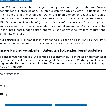
sere
-Partner speichern und greifen auf personenbezogene Daten wie Brows
218
Kennungen auf Ihrem Gerät zu. Durch Auswahl von OK aktivieren Sie Tracking-Te
Wir und unsere Partner verarbeiten Daten, um Ihnen Dienste bereitzustellen“ aufge
 für den schönsten Tag
n Tracker deaktiviert sind, sind manche Inhalte und Anzeigen möglicherweise ni
r Sie. Sie können dieses Menü jederzeit wieder aufrufen, um Ihre Einstellungen zu
ligung zu widerrufen, indem Sie auf den Link Einstellungen oder Ablehnen am unte
icken. Ihre Einstellungen gelten innerhalb unseres Website. Weitere Informationen
tenschutzerklärung.
ng
mung umfasst alle schaufenster-mettmann.de-Seiten und schließt gem. Art. 49 Abs.
die Datenverarbeitung außerhalb des EWR, z.B. in den USA ein.
en für den
nsere Partner verarbeiten Daten, um Folgendes bereitzustellen:
genauer Standortdaten. Endgeräteeigenschaften zur Identifikation aktiv abfrage
ag
griff auf Informationen auf einem Endgerät. Personalisierte Werbung und Inhalte
ung und der Performance von Inhalten, Zielgruppenforschung sowie Entwicklung
ng von Angeboten.
he Informationen
tober können beim Standesamt Mettmann
ung für das kommende Jahr vorreserviert
m
utz