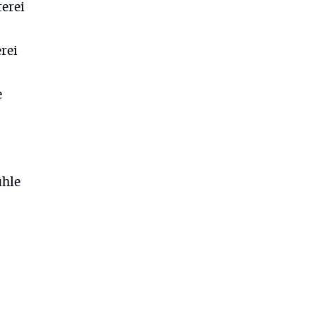
terei
rei
e
ühle