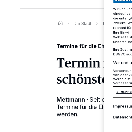
Wir und un
eindeutige 
die unter „
Die Stadt
Termin machen
Zwecke. Wen
relevant fü
Ihre Einwil
Webseite kl
unserer Da
Termine für die Eheschließu
Ihre Zustim
DSGVO auch 
Termin mach
Wir und u
Verwendung 
schönsten T
von oder Zu
Werbeleist
Verbesseru
Ausführlic
Mettmann
·
Seit dem 6. Ok
Termine für die Eheschließ
Impressu
werden.
Datensch