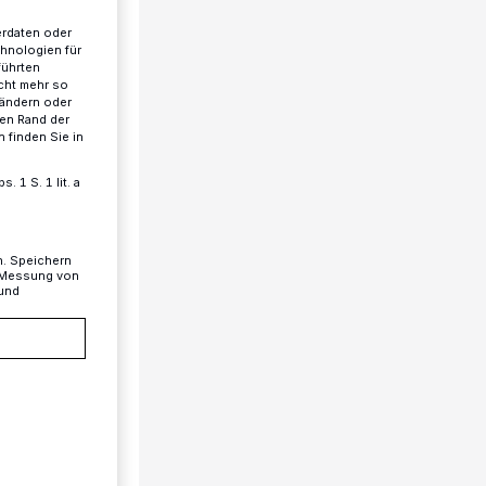
erdaten oder
chnologien für
führten
cht mehr so
 ändern oder
ren Rand der
 finden Sie in
 1 S. 1 lit. a
n. Speichern
, Messung von
 und