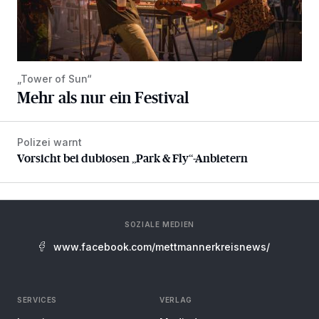
„Tower of Sun“
Mehr als nur ein Festival
Polizei warnt
Vorsicht bei dubiosen „Park & Fly“-Anbietern
Vorsicht bei dubiosen „Park & Fly“-Anbietern
SOZIALE MEDIEN
www.facebook.com/mettmannerkreisnews/
SERVICES
VERLAG