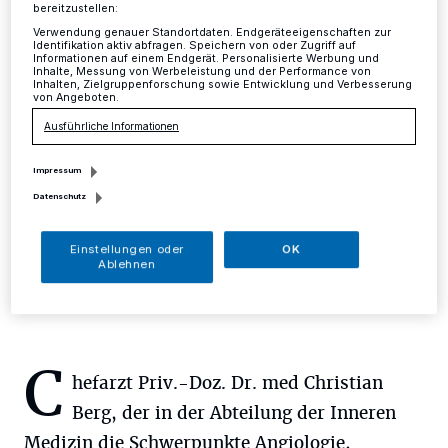
ernannt
bereitzustellen:
Verwendung genauer Standortdaten. Endgeräteeigenschaften zur
Identifikation aktiv abfragen. Speichern von oder Zugriff auf
Mettmann
·
Mit dem Wechsel in das neue Jahr 2018
Informationen auf einem Endgerät. Personalisierte Werbung und
gab es auch einen Wechsel innerhalb der
Inhalte, Messung von Werbeleistung und der Performance von
Inhalten, Zielgruppenforschung sowie Entwicklung und Verbesserung
Betriebsleitung im Evangelischen Krankenhaus
von Angeboten.
Mettmann.
Ausführliche Informationen
Impressum
10.01.2018 , 09:55 Uhr
Eine Minute Lesezeit
Datenschutz
Einstellungen oder
OK
Ablehnen
C
hefarzt Priv.-Doz. Dr. med Christian
Berg, der in der Abteilung der Inneren
Medizin die Schwerpunkte Angiologie,