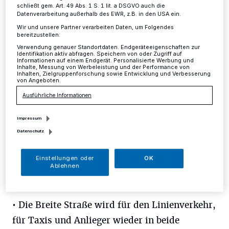
Innenstadt
schließt gem. Art. 49 Abs. 1 S. 1 lit. a DSGVO auch die
Datenverarbeitung außerhalb des EWR, z.B. in den USA ein.
Wir und unsere Partner verarbeiten Daten, um Folgendes
Mettmann
·
Ab Donnerstag, 11. Januar, gibt es im
bereitzustellen:
Rahmen der Baumaßnahme Breite Straße / Johannes-
Verwendung genauer Standortdaten. Endgeräteeigenschaften zur
Identifikation aktiv abfragen. Speichern von oder Zugriff auf
Flintrop-Straße einige Veränderungen in der
Informationen auf einem Endgerät. Personalisierte Werbung und
Verkehrsführung:
Inhalte, Messung von Werbeleistung und der Performance von
Inhalten, Zielgruppenforschung sowie Entwicklung und Verbesserung
von Angeboten.
Ausführliche Informationen
08.01.2018 , 16:35 Uhr
Eine Minute Lesezeit
Impressum
Datenschutz
Einstellungen oder
OK
Ablehnen
• Die Breite Straße wird für den Linienverkehr,
für Taxis und Anlieger wieder in beide