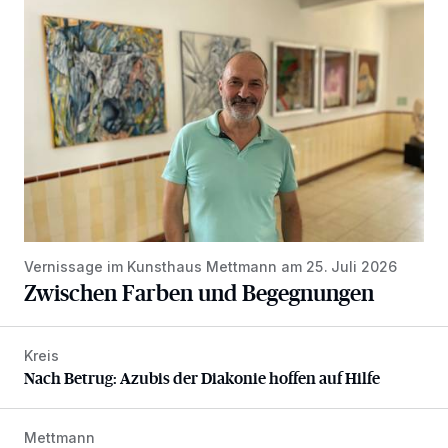
Zwischen Farben und Begegnungen
Vernissage im Kunsthaus Mettmann am 25. Juli 2026
Zwischen Farben und Begegnungen
Kreis
Nach Betrug: Azubis der Diakonie hoffen auf Hilfe
Nach Betrug: Azubis der Diakonie hoffen auf Hilfe
Mettmann
Spielplatz im Stadtwald wird aufgewertet