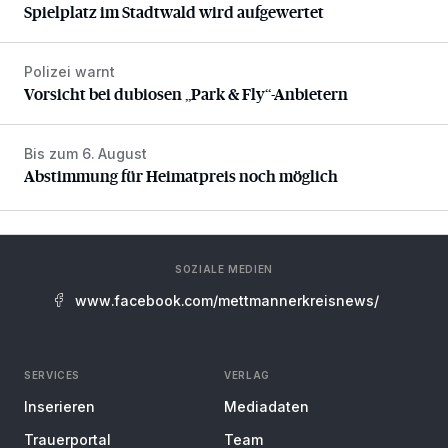
Spielplatz im Stadtwald wird aufgewertet
Polizei warnt
Vorsicht bei dubiosen „Park & Fly“-Anbietern
Vorsicht bei dubiosen „Park & Fly“-Anbietern
Bis zum 6. August
Abstimmung für Heimatpreis noch möglich
Abstimmung für Heimatpreis noch möglich
SOZIALE MEDIEN
www.facebook.com/mettmannerkreisnews/
SERVICES
VERLAG
Inserieren
Mediadaten
Trauerportal
Team