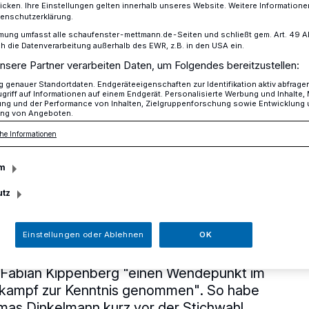
icken. Ihre Einstellungen gelten innerhalb unseres Website. Weitere Informationen
tenschutzerklärung.
mung umfasst alle schaufenster-mettmann.de-Seiten und schließt gem. Art. 49 Abs.
die Datenverarbeitung außerhalb des EWR, z.B. in den USA ein.
tisiert Dinkelmann wegen "Klüngel-Aufklebern"
nsere Partner verarbeiten Daten, um Folgendes bereitzustellen:
genauer Standortdaten. Endgeräteeigenschaften zur Identifikation aktiv abfrage
griff auf Informationen auf einem Endgerät. Personalisierte Werbung und Inhalte
ung und der Performance von Inhalten, Zielgruppenforschung sowie Entwicklung
ng von Angeboten.
ritisiert
he Informationen
wegen "Klüngel-
m
utz
Einstellungen oder Ablehnen
OK
und Enttäuschung" hat CDU-
 Fabian Kippenberg "einen Wendepunkt im
ampf zur Kenntnis genommen". So habe
as Dinkelmann kurz vor der Stichwahl