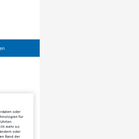
en
erdaten oder
chnologien für
führten
cht mehr so
 ändern oder
ren Rand der