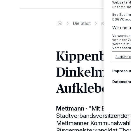
Webseite kl
unserer Da
Ihre Zustim
DSGVO auch 
Die Stadt
Kippenberg kri
Wir und u
Verwendung 
von oder Zu
Werbeleist
Verbesseru
Kippenberg k
Ausführlic
Dinkelmann 
Impressu
Aufklebern"
Datensch
Mettmann
·
"Mit Bedauern 
Stadtverbandsvorsitzender
Mettmanner Kommunalwahlk
Bürgermeisterkandidat Thom