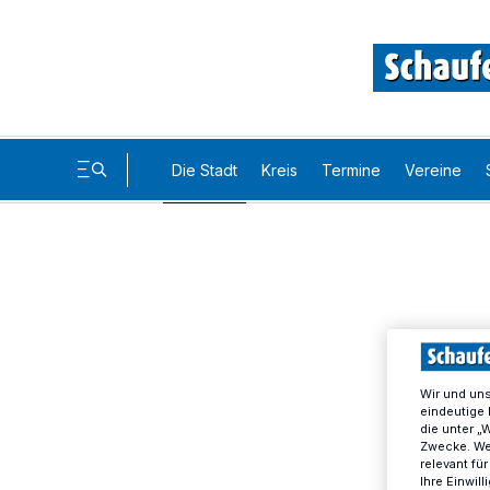
Die Stadt
Kreis
Termine
Vereine
Wir und un
eindeutige 
die unter „
Zwecke. Wen
relevant fü
Ihre Einwil