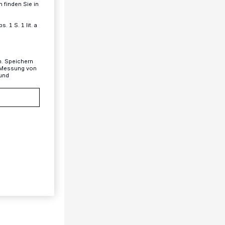
 finden Sie in
 1 S. 1 lit. a
n. Speichern
, Messung von
 und