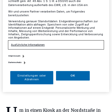
schließt gem. Art. 49 Abs. 1 S. 1 lit. a DSGVO auch die
(!) gestohlen
Datenverarbeitung außerhalb des EWR, z.B. in den USA ein.
Wir und unsere Partner verarbeiten Daten, um Folgendes
bereitzustellen:
Mettmann
·
Zu nicht genau bekannter Stunde in der
Verwendung genauer Standortdaten. Endgeräteeigenschaften zur
Zeit von Dienstag, 16 Uhr, bis Mittwoch, 10 Uhr,
Identifikation aktiv abfragen. Speichern von oder Zugriff auf
gelangten bislang unbekannte Einbrecher unbefugt auf
Informationen auf einem Endgerät. Personalisierte Werbung und
Inhalte, Messung von Werbeleistung und der Performance von
das Gelände einer Firma an der Marie-Curie-Straße
Inhalten, Zielgruppenforschung sowie Entwicklung und Verbesserung
und entwendeten von dort Metallkabel im Wert von
von Angeboten.
mehreren hundert Euro.
Ausführliche Informationen
Impressum
Datenschutz
17.09.2015 , 15:43 Uhr
Eine Minute Lesezeit
Einstellungen oder
OK
Ablehnen
m in einen Kiosk an der Nordstraße in