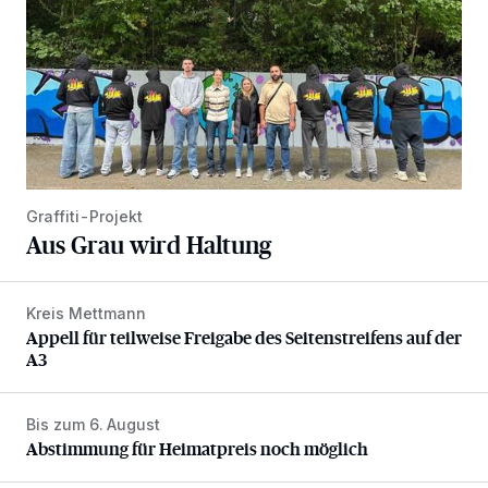
Graffiti-Projekt
Aus Grau wird Haltung
Kreis Mettmann
Appell für teilweise Freigabe des Seitenstreifens auf der A
Appell für teilweise Freigabe des Seitenstreifens auf der
A3
Bis zum 6. August
Abstimmung für Heimatpreis noch möglich
Abstimmung für Heimatpreis noch möglich