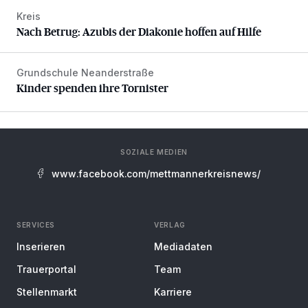
Kreis
Nach Betrug: Azubis der Diakonie hoffen auf Hilfe
Nach Betrug: Azubis der Diakonie hoffen auf Hilfe
Grundschule Neanderstraße
Kinder spenden ihre Tornister
Kinder spenden ihre Tornister
SOZIALE MEDIEN
www.facebook.com/mettmannerkreisnews/
SERVICES
VERLAG
Inserieren
Mediadaten
Trauerportal
Team
Stellenmarkt
Karriere