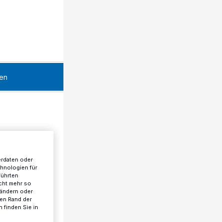
en
erdaten oder
chnologien für
führten
cht mehr so
 ändern oder
ren Rand der
 finden Sie in