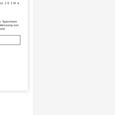
 1 S. 1 lit. a
n. Speichern
, Messung von
 und