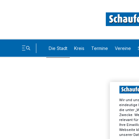
Die Stadt
Kreis
Termine
Vereine
Wir und un
eindeutige 
die unter „
Zwecke. Wen
relevant fü
Ihre Einwil
Webseite kl
unserer Da