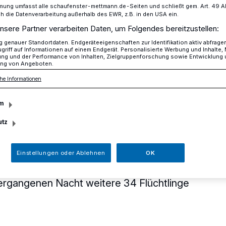
mung umfasst alle schaufenster-mettmann.de-Seiten und schließt gem. Art. 49 Abs.
die Datenverarbeitung außerhalb des EWR, z.B. in den USA ein.
nsere Partner verarbeiten Daten, um Folgendes bereitzustellen:
ind in den Sporthallen einquartiert
genauer Standortdaten. Endgeräteeigenschaften zur Identifikation aktiv abfrage
griff auf Informationen auf einem Endgerät. Personalisierte Werbung und Inhalte
ung und der Performance von Inhalten, Zielgruppenforschung sowie Entwicklung
ng von Angeboten.
amen erneut 34 Flüchtlinge nach Mettmann
he Informationen
n sind in den
m
utz
einquartiert
Einstellungen oder Ablehnen
OK
ündigung der Bezirksregierung von
vergangenen Nacht weitere 34 Flüchtlinge