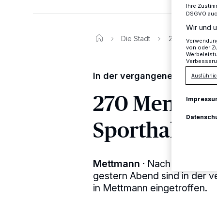
Ihre Zustim
DSGVO auch 
Wir und u
Die Stadt
270 Menschen s
Verwendung 
von oder Zu
Werbeleist
Verbesseru
In der vergangenen Nacht k
Ausführlic
270 Mensche
Impressu
Datensch
Sporthallen 
Mettmann
·
Nach einer Ank
gestern Abend sind in der 
in Mettmann eingetroffen.