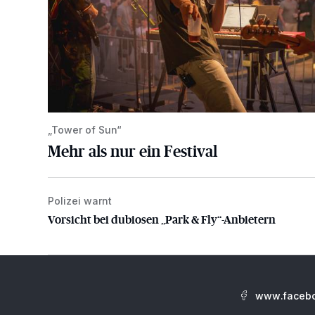
„Tower of Sun“
Mehr als nur ein Festival
Polizei warnt
Vorsicht bei dubiosen „Park & Fly“-Anbietern
Vorsicht bei dubiosen „Park & Fly“-Anbietern
www.facebo