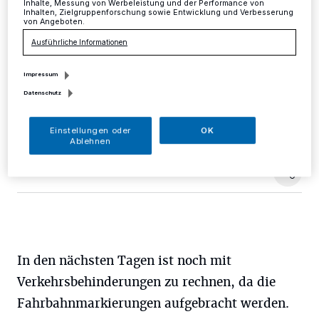
Inhalte, Messung von Werbeleistung und der Performance von
Inhalten, Zielgruppenforschung sowie Entwicklung und Verbesserung
von Angeboten.
Mettmann
·
Die Nordstraße wird im Laufe des heutigen
Tages für den Verkehr wieder freigegeben. Die
Ausführliche Informationen
Einbahnstraßenregelung sowie die
Anliegerbeschränkung wird dadurch aufgehoben.
Impressum
Datenschutz
16.09.2015 , 10:16 Uhr
Eine Minute Lesezeit
Einstellungen oder
OK
Ablehnen
In den nächsten Tagen ist noch mit
Verkehrsbehinderungen zu rechnen, da die
Fahrbahnmarkierungen aufgebracht werden.