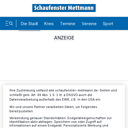
Die Stadt
Kreis
Termine
Vereine
Sport
Karr
Wir und unsere
-Partner speichern und greifen auf
218
personenbezogene Daten wie Browserdaten oder eindeutige
Kennungen auf Ihrem Gerät zu. Durch Auswahl von OK aktivieren Sie
Tracking-Technologien für die unter „Wir und unsere Partner
verarbeiten Daten, um Ihnen Dienste bereitzustellen“ aufgeführten
Zwecke. Wenn Tracker deaktiviert sind, sind manche Inhalte und
Anzeigen möglicherweise nicht mehr so relevant für Sie. Sie können
dieses Menü jederzeit wieder aufrufen, um Ihre Einstellungen zu
ändern oder Ihre Einwilligung zu widerrufen, indem Sie auf den Link
Einstellungen oder Ablehnen am unteren Rand der Webseite klicken.
Ihre Einstellungen gelten innerhalb unseres Website. Weitere
Informationen finden Sie in unserer Datenschutzerklärung.
Die Stadt
Nordstraße wird wieder freigegeben
Ihre Zustimmung umfasst alle schaufenster-mettmann.de-Seiten und
schließt gem. Art. 49 Abs. 1 S. 1 lit. a DSGVO auch die
Datenverarbeitung außerhalb des EWR, z.B. in den USA ein.
Wir und unsere Partner verarbeiten Daten, um Folgendes
Nordstraße wird wieder
bereitzustellen:
Verwendung genauer Standortdaten. Endgeräteeigenschaften zur
freigegeben
Identifikation aktiv abfragen. Speichern von oder Zugriff auf
Informationen auf einem Endgerät. Personalisierte Werbung und