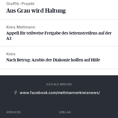
Graffiti-Projekt
Aus Grau wird Haltung
Kreis Mettmann
Appell für teilweise Freigabe des Seitenstreifens auf der A
Appell für teilweise Freigabe des Seitenstreifens auf der
A3
Kreis
Nach Betrug: Azubis der Diakonie hoffen auf Hilfe
Nach Betrug: Azubis der Diakonie hoffen auf Hilfe
SOZIALE MEDIEN
www.facebook.com/mettmannerkreisnews/
SERVICES
VERLAG