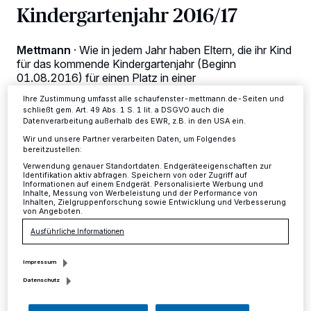
verarbeiten Daten, um Ihnen Dienste bereitzustellen“ aufgeführten
Kindergartenjahr 2016/17
Zwecke. Wenn Tracker deaktiviert sind, sind manche Inhalte und
Anzeigen möglicherweise nicht mehr so relevant für Sie. Sie können
dieses Menü jederzeit wieder aufrufen, um Ihre Einstellungen zu
Mettmann
·
Wie in jedem Jahr haben Eltern, die ihr Kind
ändern oder Ihre Einwilligung zu widerrufen, indem Sie auf den Link
Einstellungen oder Ablehnen am unteren Rand der Webseite klicken.
für das kommende Kindergartenjahr (Beginn
Ihre Einstellungen gelten innerhalb unseres Website. Weitere
01.08.2016) für einen Platz in einer
Informationen finden Sie in unserer Datenschutzerklärung.
Kindertageseinrichtung anmelden möchten, die
Ihre Zustimmung umfasst alle schaufenster-mettmann.de-Seiten und
Möglichkeit, sich im Vorfeld in den einzelnen
schließt gem. Art. 49 Abs. 1 S. 1 lit. a DSGVO auch die
Einrichtungen zu festen Zeiten oder nach persönlicher
Datenverarbeitung außerhalb des EWR, z.B. in den USA ein.
Voranmeldung zu informieren.
Wir und unsere Partner verarbeiten Daten, um Folgendes
bereitzustellen:
Verwendung genauer Standortdaten. Endgeräteeigenschaften zur
Identifikation aktiv abfragen. Speichern von oder Zugriff auf
Informationen auf einem Endgerät. Personalisierte Werbung und
15.09.2015 , 14:25 Uhr
2 Minuten Lesezeit
Inhalte, Messung von Werbeleistung und der Performance von
Inhalten, Zielgruppenforschung sowie Entwicklung und Verbesserung
von Angeboten.
Ausführliche Informationen
Impressum
Datenschutz