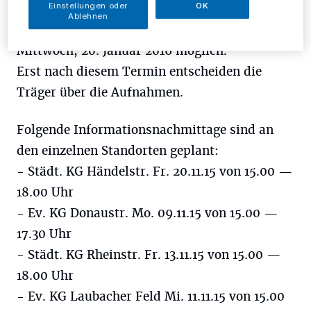
D
Einstellungen oder
OK
ie Anmeldung für das Kindergartenjahr
Ablehnen
2016/17 ist in den Einrichtungen bis
Mittwoch, 20. Januar 2016 möglich.
Erst nach diesem Termin entscheiden die
Träger über die Aufnahmen.
Folgende Informationsnachmittage sind an
den einzelnen Standorten geplant:
- Städt. KG Händelstr. Fr. 20.11.15 von 15.00 —
18.00 Uhr
- Ev. KG Donaustr. Mo. 09.11.15 von 15.00 —
17.30 Uhr
- Städt. KG Rheinstr. Fr. 13.11.15 von 15.00 —
18.00 Uhr
- Ev. KG Laubacher Feld Mi. 11.11.15 von 15.00