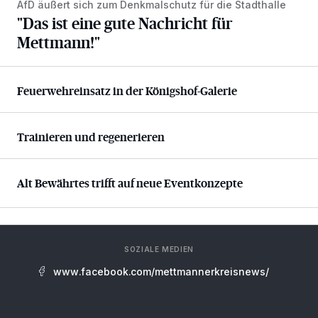
AfD äußert sich zum Denkmalschutz für die Stadthalle
"Das ist eine gute Nachricht für Mettmann!"
"Das ist eine gute Nachricht für
Mettmann!"
Feuerwehreinsatz in der Königshof-Galerie
Feuerwehreinsatz in der Königshof-Galerie
Trainieren und regenerieren
Trainieren und regenerieren
Alt Bewährtes trifft auf neue Eventkonzepte
Alt Bewährtes trifft auf neue Eventkonzepte
SOZIALE MEDIEN
www.facebook.com/mettmannerkreisnews/