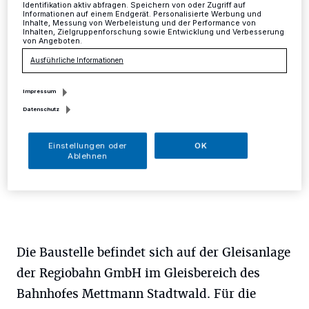
Identifikation aktiv abfragen. Speichern von oder Zugriff auf
Informationen auf einem Endgerät. Personalisierte Werbung und
Inhalte, Messung von Werbeleistung und der Performance von
Mettmann
·
In der Nacht von Donnerstag auf Freitag
Inhalten, Zielgruppenforschung sowie Entwicklung und Verbesserung
wird in der Zeit von 22 bis 4.30 Uhr eine
von Angeboten.
Weicheninstandsetzung mit Schleifarbeiten
Ausführliche Informationen
durchgeführt.
Impressum
Datenschutz
16.09.2015 , 14:34 Uhr
Eine Minute Lesezeit
Einstellungen oder
OK
Ablehnen
Die Baustelle befindet sich auf der Gleisanlage
der Regiobahn GmbH im Gleisbereich des
Bahnhofes Mettmann Stadtwald. Für die