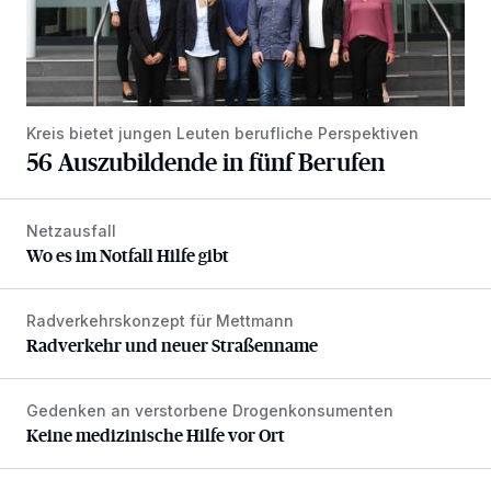
Kreis bietet jungen Leuten berufliche Perspektiven
56 Auszubildende in fünf Berufen
Netzausfall
Wo es im Notfall Hilfe gibt
Wo es im Notfall Hilfe gibt
Radverkehrskonzept für Mettmann
Radverkehr und neuer Straßenname
Radverkehr und neuer Straßenname
Gedenken an verstorbene Drogenkonsumenten
Keine medizinische Hilfe vor Ort
Keine medizinische Hilfe vor Ort