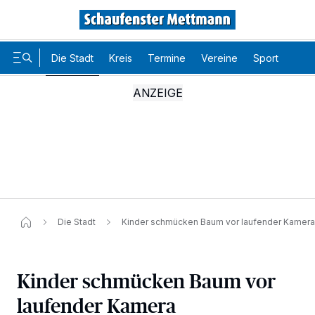
Die Stadt
Kreis
Termine
Vereine
Sport
Karr
Die Stadt
Kinder schmücken Baum vor laufender Kamera
Kinder schmücken Baum vor
laufender Kamera
Wir und unsere
-Partner speichern und greifen auf
218
personenbezogene Daten wie Browserdaten oder eindeutige