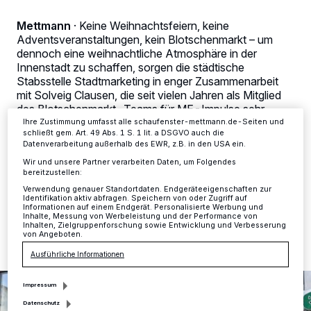
Kennungen auf Ihrem Gerät zu. Durch Auswahl von OK aktivieren Sie
Tracking-Technologien für die unter „Wir und unsere Partner
Mettmann
·
Keine Weihnachtsfeiern, keine
verarbeiten Daten, um Ihnen Dienste bereitzustellen“ aufgeführten
Adventsveranstaltungen, kein Blotschenmarkt – um
Zwecke. Wenn Tracker deaktiviert sind, sind manche Inhalte und
Anzeigen möglicherweise nicht mehr so relevant für Sie. Sie können
dennoch eine weihnachtliche Atmosphäre in der
dieses Menü jederzeit wieder aufrufen, um Ihre Einstellungen zu
Innenstadt zu schaffen, sorgen die städtische
ändern oder Ihre Einwilligung zu widerrufen, indem Sie auf den Link
Stabsstelle Stadtmarketing in enger Zusammenarbeit
Einstellungen oder Ablehnen am unteren Rand der Webseite klicken.
mit Solveig Clausen, die seit vielen Jahren als Mitglied
Ihre Einstellungen gelten innerhalb unseres Website. Weitere
Informationen finden Sie in unserer Datenschutzerklärung.
des Blotschenmarkt-Teams für ME-Impulse sehr
erfolgreich den Baumwettbewerb der Schulen
Ihre Zustimmung umfasst alle schaufenster-mettmann.de-Seiten und
schließt gem. Art. 49 Abs. 1 S. 1 lit. a DSGVO auch die
organisiert hat, in diesem Jahr gemeinsam für
Datenverarbeitung außerhalb des EWR, z.B. in den USA ein.
weihnachtlichen Glanz in der Innenstadt.
Wir und unsere Partner verarbeiten Daten, um Folgendes
bereitzustellen:
Verwendung genauer Standortdaten. Endgeräteeigenschaften zur
Identifikation aktiv abfragen. Speichern von oder Zugriff auf
30.11.2020 , 07:38 Uhr
2 Minuten Lesezeit
Informationen auf einem Endgerät. Personalisierte Werbung und
Inhalte, Messung von Werbeleistung und der Performance von
Inhalten, Zielgruppenforschung sowie Entwicklung und Verbesserung
von Angeboten.
Ausführliche Informationen
Impressum
Datenschutz