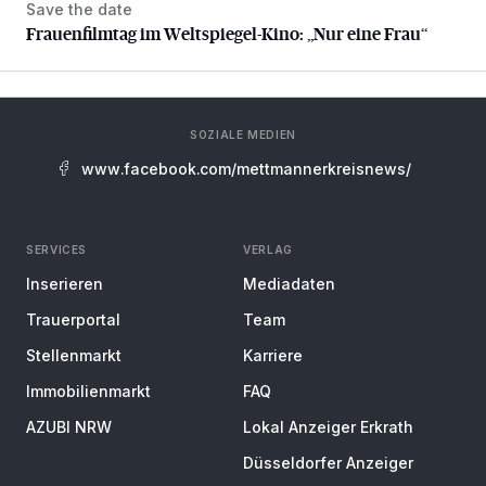
Save the date
Frauenfilmtag im Weltspiegel-Kino: „Nur eine Frau“
Frauenfilmtag im Weltspiegel-Kino: „Nur eine Frau“
SOZIALE MEDIEN
www.facebook.com/mettmannerkreisnews/
SERVICES
VERLAG
Inserieren
Mediadaten
Trauerportal
Team
Stellenmarkt
Karriere
Immobilienmarkt
FAQ
AZUBI NRW
Lokal Anzeiger Erkrath
Düsseldorfer Anzeiger