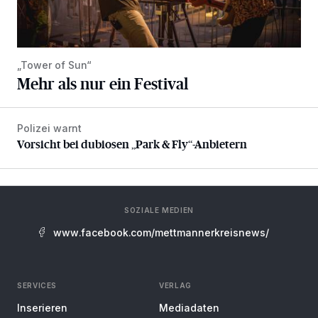
„Tower of Sun“
Mehr als nur ein Festival
Polizei warnt
Vorsicht bei dubiosen „Park & Fly“-Anbietern
Vorsicht bei dubiosen „Park & Fly“-Anbietern
SOZIALE MEDIEN
www.facebook.com/mettmannerkreisnews/
SERVICES
VERLAG
Inserieren
Mediadaten