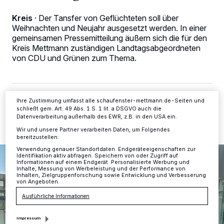
personenbezogene Daten wie Browserdaten oder eindeutige
Kennungen auf Ihrem Gerät zu. Durch Auswahl von OK aktivieren Sie
Kreis
·
Der Tansfer von Geflüchteten soll über
Tracking-Technologien für die unter „Wir und unsere Partner
Weihnachten und Neujahr ausgesetzt werden. In einer
verarbeiten Daten, um Ihnen Dienste bereitzustellen“ aufgeführten
gemeinsamen Pressemitteilung äußern sich die für den
Zwecke. Wenn Tracker deaktiviert sind, sind manche Inhalte und
Kreis Mettmann zuständigen Landtagsabgeordneten
Anzeigen möglicherweise nicht mehr so relevant für Sie. Sie können
dieses Menü jederzeit wieder aufrufen, um Ihre Einstellungen zu
von CDU und Grünen zum Thema.
ändern oder Ihre Einwilligung zu widerrufen, indem Sie auf den Link
Einstellungen oder Ablehnen am unteren Rand der Webseite klicken.
Ihre Einstellungen gelten innerhalb unseres Website. Weitere
Informationen finden Sie in unserer Datenschutzerklärung.
22.12.2023 , 09:56 Uhr
2 Minuten Lesezeit
Ihre Zustimmung umfasst alle schaufenster-mettmann.de-Seiten und
schließt gem. Art. 49 Abs. 1 S. 1 lit. a DSGVO auch die
Datenverarbeitung außerhalb des EWR, z.B. in den USA ein.
Wir und unsere Partner verarbeiten Daten, um Folgendes
bereitzustellen:
Verwendung genauer Standortdaten. Endgeräteeigenschaften zur
Identifikation aktiv abfragen. Speichern von oder Zugriff auf
Informationen auf einem Endgerät. Personalisierte Werbung und
Inhalte, Messung von Werbeleistung und der Performance von
Inhalten, Zielgruppenforschung sowie Entwicklung und Verbesserung
von Angeboten.
Ausführliche Informationen
Impressum