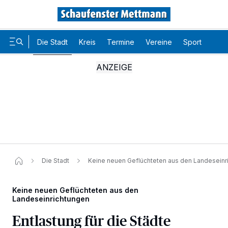
Die Stadt
Kreis
Termine
Vereine
Sport
Karr
Die Stadt
Keine neuen Geflüchteten aus den Landeseinri
Keine neuen Geflüchteten aus den
Landeseinrichtungen
Entlastung für die Städte
Wir und unsere
-Partner speichern und greifen auf
218