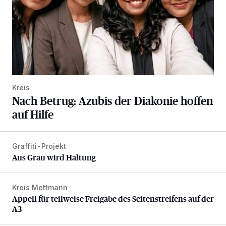
Kreis
Nach Betrug: Azubis der Diakonie hoffen
auf Hilfe
Graffiti-Projekt
Aus Grau wird Haltung
Aus Grau wird Haltung
Kreis Mettmann
Appell für teilweise Freigabe des Seitenstreifens auf der A
Appell für teilweise Freigabe des Seitenstreifens auf der
A3