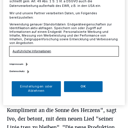
schließt gem. Art. 49 Abs. 1 S. 1 lit. a DSGVO auch die
Datenverarbeitung außerhalb des EWR, z.B. in den USA ein.
Mettmann
·
Es gibt Neues von IVO. Der Mettmanner
Wir und unsere Partner verarbeiten Daten, um Folgendes
Schlagersänger hat eine neue Single veröffentlicht.
bereitzustellen:
Verwendung genauer Standortdaten. Endgeräteeigenschaften zur
Identifikation aktiv abfragen. Speichern von oder Zugriff auf
Informationen auf einem Endgerät. Personalisierte Werbung und
Inhalte, Messung von Werbeleistung und der Performance von
Inhalten, Zielgruppenforschung sowie Entwicklung und Verbesserung
14.12.2018 , 12:39 Uhr
Eine Minute Lesezeit
von Angeboten.
Ausführliche Informationen
Impressum
Datenschutz
Einstellungen oder
OK
Ablehnen
"Du bist meine Sonne" heißt der Titel. "Der
Titel ist eine charmante Liebeserklärung, ein
Kompliment an die Sonne des Herzens", sagt
Ivo, der betont, mit dem neuen Lied "seiner
Linie treu zu bleiben". "Die neue Produktion