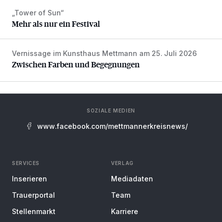
„Tower of Sun“
Mehr als nur ein Festival
Mehr als nur ein Festival
Vernissage im Kunsthaus Mettmann am 25. Juli 2026
Zwischen Farben und Begegnungen
Zwischen Farben und Begegnungen
SOZIALE MEDIEN
www.facebook.com/mettmannerkreisnews/
SERVICES
VERLAG
Inserieren
Mediadaten
Trauerportal
Team
Stellenmarkt
Karriere