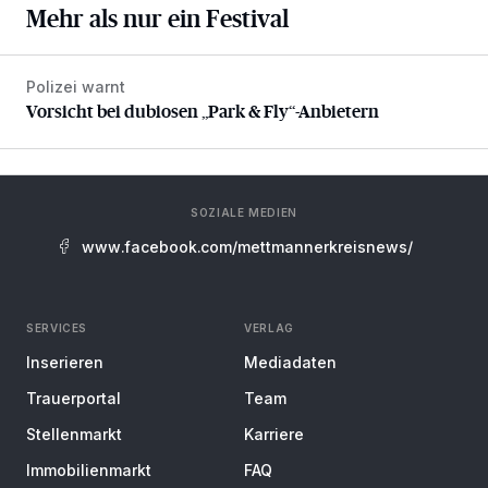
Mehr als nur ein Festival
Polizei warnt
Vorsicht bei dubiosen „Park & Fly“-Anbietern
Vorsicht bei dubiosen „Park & Fly“-Anbietern
SOZIALE MEDIEN
www.facebook.com/mettmannerkreisnews/
SERVICES
VERLAG
Inserieren
Mediadaten
Trauerportal
Team
Stellenmarkt
Karriere
Immobilienmarkt
FAQ