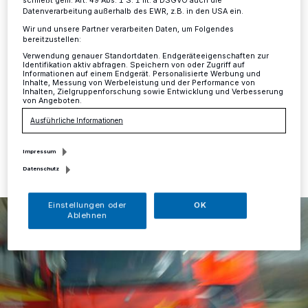
eingeklemmt
schließt gem. Art. 49 Abs. 1 S. 1 lit. a DSGVO auch die
Datenverarbeitung außerhalb des EWR, z.B. in den USA ein.
Wir und unsere Partner verarbeiten Daten, um Folgendes
Mettmann
·
Am Dienstag, 18. Februar, um 11.46 Uhr
bereitzustellen:
wurde die Feuerwehr Mettmann durch die Kreisleitstelle
Verwendung genauer Standortdaten. Endgeräteeigenschaften zur
zu einem schweren Verkehrsunfall auf die Meiersberger
Identifikation aktiv abfragen. Speichern von oder Zugriff auf
Informationen auf einem Endgerät. Personalisierte Werbung und
Straße/Höhe Kreuzung Zur Fliethe alarmiert.
Inhalte, Messung von Werbeleistung und der Performance von
Inhalten, Zielgruppenforschung sowie Entwicklung und Verbesserung
von Angeboten.
Ausführliche Informationen
19.02.2020 , 14:36 Uhr
Eine Minute Lesezeit
Impressum
Datenschutz
Einstellungen oder
OK
Ablehnen