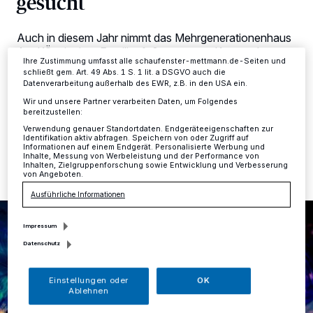
gesucht
ändern oder Ihre Einwilligung zu widerrufen, indem Sie auf den Link
Einstellungen oder Ablehnen am unteren Rand der Webseite klicken.
Ihre Einstellungen gelten innerhalb unseres Website. Weitere
Auch in diesem Jahr nimmt das Mehrgenerationenhaus
Informationen finden Sie in unserer Datenschutzerklärung.
Am KÖ mit einer Familienfußgruppe am Karnevalszug
Ihre Zustimmung umfasst alle schaufenster-mettmann.de-Seiten und
teil, der am Samstag, 22. Februar, ab 14.11 Uhr durch
schließt gem. Art. 49 Abs. 1 S. 1 lit. a DSGVO auch die
die Innenstadt zieht.
Datenverarbeitung außerhalb des EWR, z.B. in den USA ein.
Wir und unsere Partner verarbeiten Daten, um Folgendes
bereitzustellen:
Verwendung genauer Standortdaten. Endgeräteeigenschaften zur
19.02.2020 , 14:38 Uhr
Eine Minute Lesezeit
Identifikation aktiv abfragen. Speichern von oder Zugriff auf
Informationen auf einem Endgerät. Personalisierte Werbung und
Inhalte, Messung von Werbeleistung und der Performance von
Inhalten, Zielgruppenforschung sowie Entwicklung und Verbesserung
von Angeboten.
Ausführliche Informationen
Impressum
Datenschutz
Einstellungen oder
OK
Ablehnen