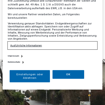
Ihre Zustimmung umfasst alle schaufenster-mettmann.de-Seiten und
Mettmann
·
Die Straßenverkehrsbehörde der
schließt gem. Art. 49 Abs. 1 S. 1 lit. a DSGVO auch die
Kreisstadt Mettmann prüft seit geraumer Zeit, wo
Datenverarbeitung außerhalb des EWR, z.B. in den USA ein.
Einbahnstraßen in Gegenrichtung für den Radverkehr
Wir und unsere Partner verarbeiten Daten, um Folgendes
freigegeben werden können.
bereitzustellen:
Verwendung genauer Standortdaten. Endgeräteeigenschaften zur
Identifikation aktiv abfragen. Speichern von oder Zugriff auf
Informationen auf einem Endgerät. Personalisierte Werbung und
Inhalte, Messung von Werbeleistung und der Performance von
Inhalten, Zielgruppenforschung sowie Entwicklung und Verbesserung
17.02.2020 , 12:29 Uhr
Eine Minute Lesezeit
von Angeboten.
Ausführliche Informationen
Impressum
Datenschutz
Einstellungen oder
OK
Ablehnen