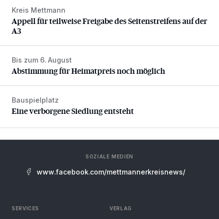
Kreis Mettmann
Appell für teilweise Freigabe des Seitenstreifens auf der A
Appell für teilweise Freigabe des Seitenstreifens auf der
A3
Bis zum 6. August
Abstimmung für Heimatpreis noch möglich
Abstimmung für Heimatpreis noch möglich
Bauspielplatz
Eine verborgene Siedlung entsteht
Eine verborgene Siedlung entsteht
SOZIALE MEDIEN
www.facebook.com/mettmannerkreisnews/
SERVICES
VERLAG