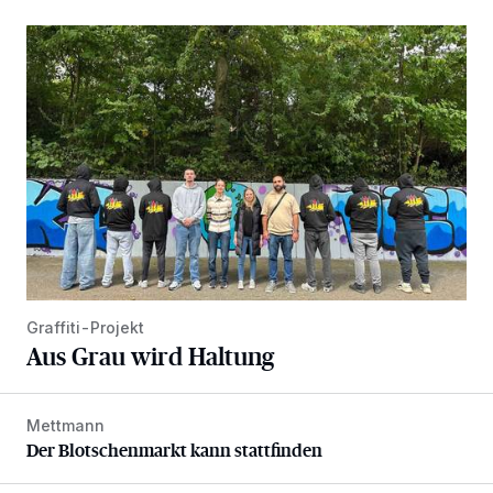
Aus Grau wird Haltung
Graffiti-Projekt
Aus Grau wird Haltung
Mettmann
Der Blotschenmarkt kann stattfinden
Der Blotschenmarkt kann stattfinden