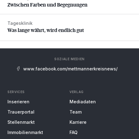
Zwischen Farben und Begegnungen
Tagesklinik
Was lange währt, wird endlich gut
Was lange währt, wird endlich gut
SOZIALE MEDIEN
www.facebook.com/mettmannerkreisnews/
SERVICES
VERLAG
Inserieren
Mediadaten
Trauerportal
Team
Stellenmarkt
Karriere
Immobilienmarkt
FAQ