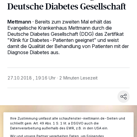
Deutsche Diabetes Gesellschaft
Mettmann
·
Bereits zum zweiten Mal erhält das
Evangelische Krankenhaus Mettmann durch die
Deutsche Diabetes Gesellschaft (DDG) das Zertifikat
"Klinik für Diabetes-Patienten geeignet" und weist
damit die Qualität der Behandlung von Patienten mit der
Diagnose Diabetes aus.
Wir und unsere
-Partner speichern und greifen auf
218
personenbezogene Daten wie Browserdaten oder eindeutige
Kennungen auf Ihrem Gerät zu. Durch Auswahl von OK aktivieren Sie
Tracking-Technologien für die unter „Wir und unsere Partner
verarbeiten Daten, um Ihnen Dienste bereitzustellen“ aufgeführten
27.10.2018 , 19:16 Uhr
2 Minuten Lesezeit
Zwecke. Wenn Tracker deaktiviert sind, sind manche Inhalte und
Anzeigen möglicherweise nicht mehr so relevant für Sie. Sie können
dieses Menü jederzeit wieder aufrufen, um Ihre Einstellungen zu
ändern oder Ihre Einwilligung zu widerrufen, indem Sie auf den Link
Einstellungen oder Ablehnen am unteren Rand der Webseite klicken.
Ihre Einstellungen gelten innerhalb unseres Website. Weitere
Informationen finden Sie in unserer Datenschutzerklärung.
Ihre Zustimmung umfasst alle schaufenster-mettmann.de-Seiten und
schließt gem. Art. 49 Abs. 1 S. 1 lit. a DSGVO auch die
Datenverarbeitung außerhalb des EWR, z.B. in den USA ein.
Wir und unsere Partner verarbeiten Daten, um Folgendes