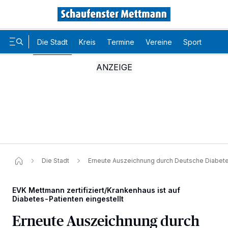
Die Stadt
Kreis
Termine
Vereine
Sport
Karr
Die Stadt
Erneute Auszeichnung durch Deutsche Diabete
EVK Mettmann zertifiziert/Krankenhaus ist auf
Diabetes-Patienten eingestellt
Erneute Auszeichnung durch