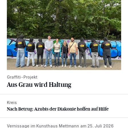
Aus Grau wird Haltung
Graffiti-Projekt
Aus Grau wird Haltung
Kreis
Nach Betrug: Azubis der Diakonie hoffen auf Hilfe
Nach Betrug: Azubis der Diakonie hoffen auf Hilfe
Vernissage im Kunsthaus Mettmann am 25. Juli 2026
Zwischen Farben und Begegnungen