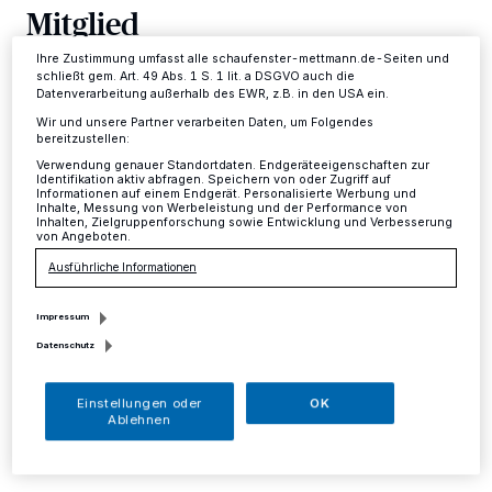
Mitglied
Ihre Einstellungen gelten innerhalb unseres Website. Weitere
Informationen finden Sie in unserer Datenschutzerklärung.
Ihre Zustimmung umfasst alle schaufenster-mettmann.de-Seiten und
Mettmann
·
Die Pflanzaktion für die neue Obstwiese im
schließt gem. Art. 49 Abs. 1 S. 1 lit. a DSGVO auch die
Datenverarbeitung außerhalb des EWR, z.B. in den USA ein.
Comberg-Park im April gab den Ausschlag: Ulrike
Krüger wohnt schön länger in Metzkausen. Jetzt ist sie
Wir und unsere Partner verarbeiten Daten, um Folgendes
bereitzustellen:
zusammen mit ihrem Lebensgefährten Cedomir Nikolic
dem Bürgerverein beigetreten, weil ihr der Comberg-
Verwendung genauer Standortdaten. Endgeräteeigenschaften zur
Identifikation aktiv abfragen. Speichern von oder Zugriff auf
Park am Herzen liegt und sie das Engagement des
Informationen auf einem Endgerät. Personalisierte Werbung und
Bürgervereins Metzkausen weiter unterstützen möchte.
Inhalte, Messung von Werbeleistung und der Performance von
Inhalten, Zielgruppenforschung sowie Entwicklung und Verbesserung
von Angeboten.
Ausführliche Informationen
13.05.2016 , 10:00 Uhr
Eine Minute Lesezeit
Impressum
Datenschutz
Einstellungen oder
OK
Ablehnen