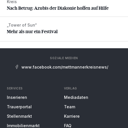
Kreis
Nach Betrug: Azubis der Diakonie hoffen auf Hilfe
Nach Betrug: Azubis der Diakonie hoffen auf Hilfe
„Tower of Sun“
Mehr als nur ein Festival
Mehr als nur ein Festival
SOZIALE MEDIEN
www.facebook.com/mettmannerkreisnews/
SERVICES
VERLAG
Inserieren
Mediadaten
Trauerportal
Team
Stellenmarkt
Karriere
Immobilienmarkt
FAQ