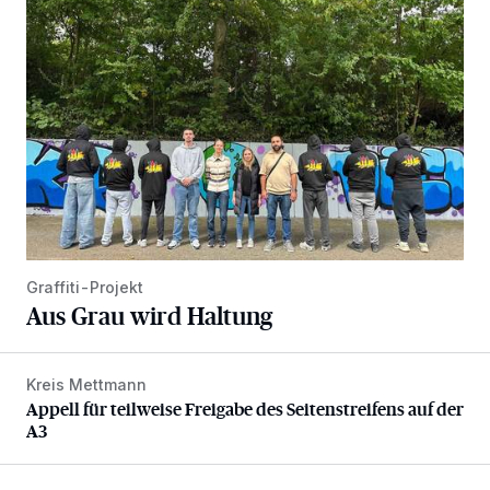
Graffiti-Projekt
Aus Grau wird Haltung
Kreis Mettmann
Appell für teilweise Freigabe des Seitenstreifens auf der A
Appell für teilweise Freigabe des Seitenstreifens auf der
A3