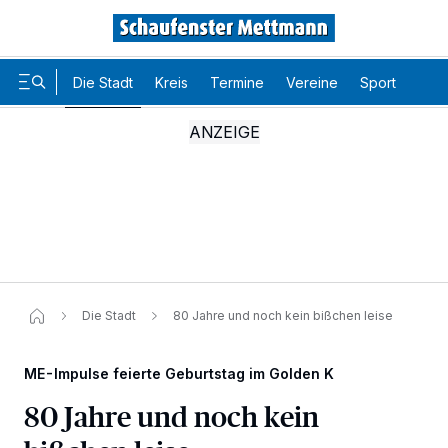
Die Stadt
Kreis
Termine
Vereine
Sport
Karr
Die Stadt
80 Jahre und noch kein bißchen leise
ME-Impulse feierte Geburtstag im Golden K
80 Jahre und noch kein
Wir und unsere
-Partner speichern und greifen auf
218
personenbezogene Daten wie Browserdaten oder eindeutige