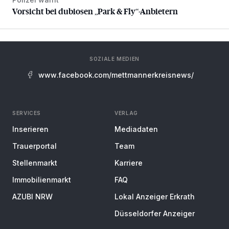
Vorsicht bei dubiosen „Park & Fly“-Anbietern
Vorsicht bei dubiosen „Park & Fly“-Anbietern
SOZIALE MEDIEN
www.facebook.com/mettmannerkreisnews/
SERVICES
VERLAG
Inserieren
Mediadaten
Trauerportal
Team
Stellenmarkt
Karriere
Immobilienmarkt
FAQ
AZUBI NRW
Lokal Anzeiger Erkrath
Düsseldorfer Anzeiger