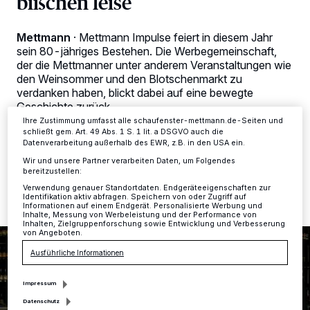
bißchen leise
Kennungen auf Ihrem Gerät zu. Durch Auswahl von OK aktivieren Sie
Tracking-Technologien für die unter „Wir und unsere Partner
verarbeiten Daten, um Ihnen Dienste bereitzustellen“ aufgeführten
Mettmann
·
Mettmann Impulse feiert in diesem Jahr
Zwecke. Wenn Tracker deaktiviert sind, sind manche Inhalte und
Anzeigen möglicherweise nicht mehr so relevant für Sie. Sie können
sein 80-jähriges Bestehen. Die Werbegemeinschaft,
dieses Menü jederzeit wieder aufrufen, um Ihre Einstellungen zu
der die Mettmanner unter anderem Veranstaltungen wie
ändern oder Ihre Einwilligung zu widerrufen, indem Sie auf den Link
den Weinsommer und den Blotschenmarkt zu
Einstellungen oder Ablehnen am unteren Rand der Webseite klicken.
verdanken haben, blickt dabei auf eine bewegte
Ihre Einstellungen gelten innerhalb unseres Website. Weitere
Informationen finden Sie in unserer Datenschutzerklärung.
Geschichte zurück.
Ihre Zustimmung umfasst alle schaufenster-mettmann.de-Seiten und
schließt gem. Art. 49 Abs. 1 S. 1 lit. a DSGVO auch die
Datenverarbeitung außerhalb des EWR, z.B. in den USA ein.
Wir und unsere Partner verarbeiten Daten, um Folgendes
12.11.2018 , 15:12 Uhr
2 Minuten Lesezeit
bereitzustellen:
Verwendung genauer Standortdaten. Endgeräteeigenschaften zur
Identifikation aktiv abfragen. Speichern von oder Zugriff auf
Informationen auf einem Endgerät. Personalisierte Werbung und
Inhalte, Messung von Werbeleistung und der Performance von
Inhalten, Zielgruppenforschung sowie Entwicklung und Verbesserung
von Angeboten.
Ausführliche Informationen
Impressum
Datenschutz