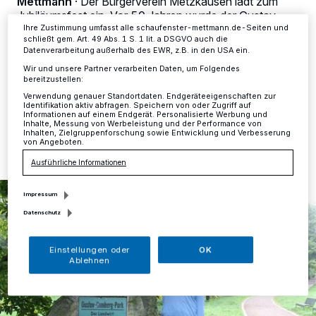
Mettmann
·
Der Bürgerverein Metzkausen lädt zum
Informationen finden Sie in unserer Datenschutzerklärung.
Jubiläumsfest ein. Vor 50 Jahren wurde der Gustav-
Comberg-Park gestiftet. Am kommenden Samstag
Ihre Zustimmung umfasst alle schaufenster-mettmann.de-Seiten und
schließt gem. Art. 49 Abs. 1 S. 1 lit. a DSGVO auch die
findet deshalb ab 14 Uhr ein Gottesdienst mit
Datenverarbeitung außerhalb des EWR, z.B. in den USA ein.
anschließender Feier statt.
Wir und unsere Partner verarbeiten Daten, um Folgendes
bereitzustellen:
Verwendung genauer Standortdaten. Endgeräteeigenschaften zur
Identifikation aktiv abfragen. Speichern von oder Zugriff auf
Informationen auf einem Endgerät. Personalisierte Werbung und
10.09.2018 , 10:52 Uhr
Eine Minute Lesezeit
Inhalte, Messung von Werbeleistung und der Performance von
Inhalten, Zielgruppenforschung sowie Entwicklung und Verbesserung
von Angeboten.
Ausführliche Informationen
Impressum
Datenschutz
Einstellungen oder
OK
Ablehnen