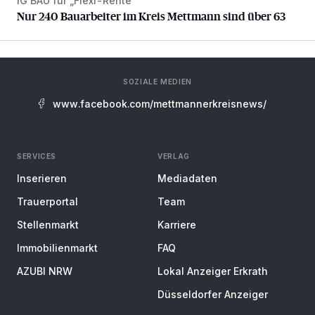
IG BAU für „Flexi-Rente“
Nur 240 Bauarbeiter im Kreis Mettmann sind über 63
Nur 240 Bauarbeiter im Kreis Mettmann sind über 63
SOZIALE MEDIEN
www.facebook.com/mettmannerkreisnews/
SERVICES
VERLAG
Inserieren
Mediadaten
Trauerportal
Team
Stellenmarkt
Karriere
Immobilienmarkt
FAQ
AZUBI NRW
Lokal Anzeiger Erkrath
Düsseldorfer Anzeiger