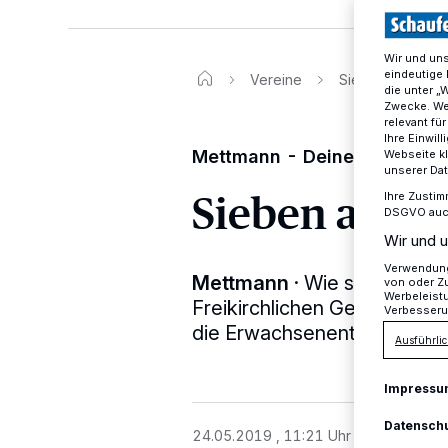
Wir und un
eindeutige 
Vereine
Sieben auf einen
die unter „
Zwecke. Wen
relevant fü
Ihre Einwil
Mettmann - Deine Vereine
Webseite kl
unserer Da
Sieben auf e
Ihre Zustim
DSGVO auch 
Wir und u
Verwendung 
Mettmann
·
Wie sieht eigen
von oder Zu
Werbeleist
Freikirchlichen Gemeinde in
Verbesseru
die Erwachsenentaufe?
Ausführlic
Impressu
Datensch
24.05.2019 , 11:21 Uhr
3 Minuten Le