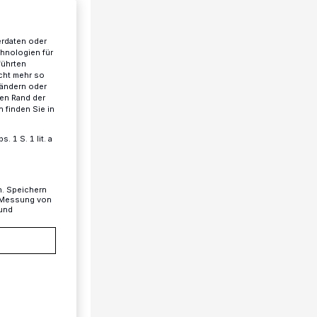
erdaten oder
chnologien für
führten
cht mehr so
 ändern oder
ren Rand der
 finden Sie in
 1 S. 1 lit. a
n. Speichern
, Messung von
 und