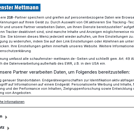
sere
-Partner speichern und greifen auf personenbezogene Daten wie Brows
218
Kennungen auf Ihrem Gerät zu. Durch Auswahl von OK aktivieren Sie Tracking-Te
 Streich
Wir und unsere Partner verarbeiten Daten, um Ihnen Dienste bereitzustellen“ aufge
n Tracker deaktiviert sind, sind manche Inhalte und Anzeigen möglicherweise ni
r Sie. Sie können dieses Menü jederzeit wieder aufrufen, um Ihre Einstellungen zu
ligung zu widerrufen, indem Sie auf den Link Einstellungen oder Ablehnen am unte
icken. Ihre Einstellungen gelten innerhalb unseres Website. Weitere Informationen
tenschutzerklärung.
inen Streich
mung umfasst alle schaufenster-mettmann.de-Seiten und schließt gem. Art. 49 Abs.
die Datenverarbeitung außerhalb des EWR, z.B. in den USA ein.
nsere Partner verarbeiten Daten, um Folgendes bereitzustellen:
genauer Standortdaten. Endgeräteeigenschaften zur Identifikation aktiv abfrage
tlich das Gemeindeleben in der Christlich-
griff auf Informationen auf einem Endgerät. Personalisierte Werbung und Inhalte
ung und der Performance von Inhalten, Zielgruppenforschung sowie Entwicklung
 Mettmann aus und warum gibt es hier nur
ng von Angeboten.
he Informationen
m
utz
sezeit