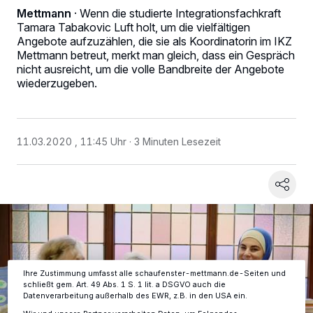
Mettmann
·
Wenn die studierte Integrationsfachkraft
Tamara Tabakovic Luft holt, um die vielfältigen
Angebote aufzuzählen, die sie als Koordinatorin im IKZ
Mettmann betreut, merkt man gleich, dass ein Gespräch
nicht ausreicht, um die volle Bandbreite der Angebote
wiederzugeben.
Wir und unsere
-Partner speichern und greifen auf
218
11.03.2020 , 11:45 Uhr
3 Minuten Lesezeit
personenbezogene Daten wie Browserdaten oder eindeutige
Kennungen auf Ihrem Gerät zu. Durch Auswahl von OK aktivieren Sie
Tracking-Technologien für die unter „Wir und unsere Partner
verarbeiten Daten, um Ihnen Dienste bereitzustellen“ aufgeführten
Zwecke. Wenn Tracker deaktiviert sind, sind manche Inhalte und
Anzeigen möglicherweise nicht mehr so relevant für Sie. Sie können
dieses Menü jederzeit wieder aufrufen, um Ihre Einstellungen zu
ändern oder Ihre Einwilligung zu widerrufen, indem Sie auf den Link
Einstellungen oder Ablehnen am unteren Rand der Webseite klicken.
Ihre Einstellungen gelten innerhalb unseres Website. Weitere
Informationen finden Sie in unserer Datenschutzerklärung.
Ihre Zustimmung umfasst alle schaufenster-mettmann.de-Seiten und
schließt gem. Art. 49 Abs. 1 S. 1 lit. a DSGVO auch die
Datenverarbeitung außerhalb des EWR, z.B. in den USA ein.