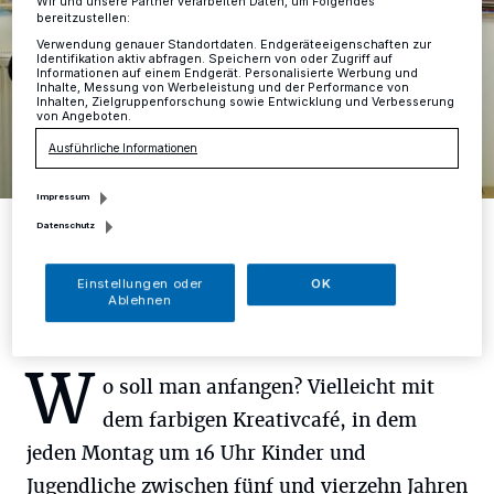
Wir und unsere Partner verarbeiten Daten, um Folgendes
bereitzustellen:
Verwendung genauer Standortdaten. Endgeräteeigenschaften zur
Identifikation aktiv abfragen. Speichern von oder Zugriff auf
Informationen auf einem Endgerät. Personalisierte Werbung und
Inhalte, Messung von Werbeleistung und der Performance von
Inhalten, Zielgruppenforschung sowie Entwicklung und Verbesserung
von Angeboten.
Ausführliche Informationen
Impressum
Gute Laune beim IKZ.
Datenschutz
Foto: Schaufenster Mettmann/Constanze Backes
Einstellungen oder
OK
Ablehnen
W
o soll man anfangen? Vielleicht mit
dem farbigen Kreativcafé, in dem
jeden Montag um 16 Uhr Kinder und
Jugendliche zwischen fünf und vierzehn Jahren