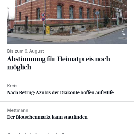
Bis zum 6. August
Abstimmung für Heimatpreis noch
möglich
Kreis
Nach Betrug: Azubis der Diakonie hoffen auf Hilfe
Nach Betrug: Azubis der Diakonie hoffen auf Hilfe
Mettmann
Der Blotschenmarkt kann stattfinden
Der Blotschenmarkt kann stattfinden