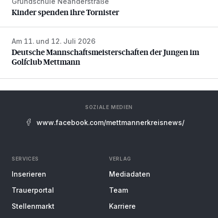
Grundschule Neanderstraße
Kinder spenden ihre Tornister
Kinder spenden ihre Tornister
Am 11. und 12. Juli 2026
Deutsche Mannschaftsmeisterschaften der Jungen im Gol
Deutsche Mannschaftsmeisterschaften der Jungen im
Golfclub Mettmann
SOZIALE MEDIEN
www.facebook.com/mettmannerkreisnews/
SERVICES
VERLAG
Inserieren
Mediadaten
Trauerportal
Team
Stellenmarkt
Karriere