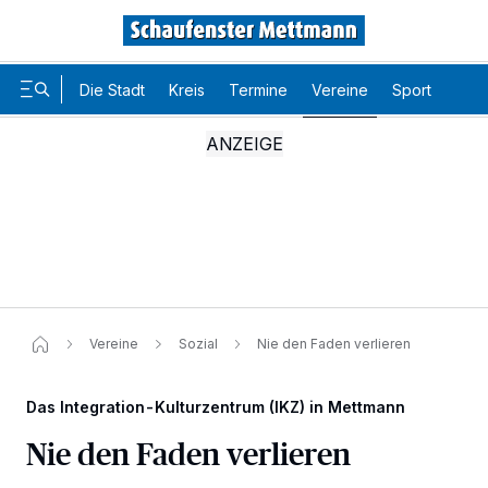
Die Stadt
Kreis
Termine
Vereine
Sport
Karr
Vereine
Sozial
Nie den Faden verlieren
Das Integration-Kulturzentrum (IKZ) in Mettmann
Nie den Faden verlieren