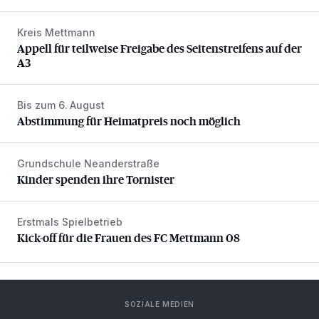
Kreis Mettmann
Appell für teilweise Freigabe des Seitenstreifens auf der A
Appell für teilweise Freigabe des Seitenstreifens auf der
A3
Bis zum 6. August
Abstimmung für Heimatpreis noch möglich
Abstimmung für Heimatpreis noch möglich
Grundschule Neanderstraße
Kinder spenden ihre Tornister
Kinder spenden ihre Tornister
Erstmals Spielbetrieb
Kick-off für die Frauen des FC Mettmann 08
Kick-off für die Frauen des FC Mettmann 08
SOZIALE MEDIEN