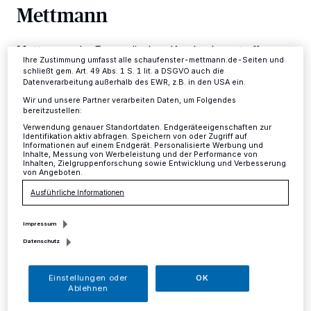
Mettmann
ändern oder Ihre Einwilligung zu widerrufen, indem Sie auf den Link
Einstellungen oder Ablehnen am unteren Rand der Webseite klicken.
Ihre Einstellungen gelten innerhalb unseres Website. Weitere
Informationen finden Sie in unserer Datenschutzerklärung.
Mettmann
·
Im Evangelischen Krankenhaus treffen
Ihre Zustimmung umfasst alle schaufenster-mettmann.de-Seiten und
sich am 2. und 3. November wieder die bestehenden
schließt gem. Art. 49 Abs. 1 S. 1 lit. a DSGVO auch die
Selbsthilfegruppen.
Datenverarbeitung außerhalb des EWR, z.B. in den USA ein.
Wir und unsere Partner verarbeiten Daten, um Folgendes
bereitzustellen:
Verwendung genauer Standortdaten. Endgeräteeigenschaften zur
29.10.2016 , 12:13 Uhr
Eine Minute Lesezeit
Identifikation aktiv abfragen. Speichern von oder Zugriff auf
Informationen auf einem Endgerät. Personalisierte Werbung und
Inhalte, Messung von Werbeleistung und der Performance von
Inhalten, Zielgruppenforschung sowie Entwicklung und Verbesserung
von Angeboten.
Ausführliche Informationen
Impressum
Datenschutz
A
m Mittwoch, 2. November, trifft sich um
Einstellungen oder
OK
17 Uhr die Selbsthilfegruppe Kontinenz,
Ablehnen
die sich mit ihrem Angebot an Menschen