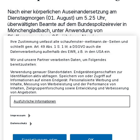
Zwecke. Wenn Tracker deaktiviert sind, sind manche Inhalte und
Anzeigen möglicherweise nicht mehr so relevant für Sie. Sie können
Nach einer körperlichen Auseinandersetzung am
dieses Menü jederzeit wieder aufrufen, um Ihre Einstellungen zu
Dienstagmorgen (01. August) um 5.25 Uhr,
ändern oder Ihre Einwilligung zu widerrufen, indem Sie auf den Link
überwältigten Beamte auf dem Bundespolizeirevier in
Einstellungen oder Ablehnen am unteren Rand der Webseite klicken.
Ihre Einstellungen gelten innerhalb unseres Website. Weitere
Mönchengladbach, unter Anwendung von
Informationen finden Sie in unserer Datenschutzerklärung.
Pfefferspray, einen 25-jährigen Algerier.
Ihre Zustimmung umfasst alle schaufenster-mettmann.de-Seiten und
schließt gem. Art. 49 Abs. 1 S. 1 lit. a DSGVO auch die
Datenverarbeitung außerhalb des EWR, z.B. in den USA ein.
Wir und unsere Partner verarbeiten Daten, um Folgendes
03.08.2017 , 14:34 Uhr
2 Minuten Lesezeit
bereitzustellen:
Verwendung genauer Standortdaten. Endgeräteeigenschaften zur
Identifikation aktiv abfragen. Speichern von oder Zugriff auf
Informationen auf einem Endgerät. Personalisierte Werbung und
Inhalte, Messung von Werbeleistung und der Performance von
Inhalten, Zielgruppenforschung sowie Entwicklung und Verbesserung
von Angeboten.
Ausführliche Informationen
D
Impressum
ieser hielt angriffsbereit ein Messer in
Datenschutz
der Hand und ließ es trotz mehrmaliger
Aufforderung nicht fallen.
Einstellungen oder
OK