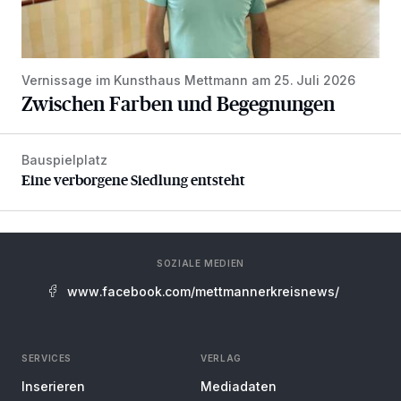
Vernissage im Kunsthaus Mettmann am 25. Juli 2026
Zwischen Farben und Begegnungen
Bauspielplatz
Eine verborgene Siedlung entsteht
Eine verborgene Siedlung entsteht
SOZIALE MEDIEN
www.facebook.com/mettmannerkreisnews/
SERVICES
VERLAG
Inserieren
Mediadaten