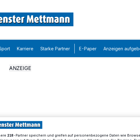
Sport
Karriere
Starke Partner
E-Paper
Anzeigen aufgeb
sere
-Partner speichern und greifen auf personenbezogene Daten wie Brows
218