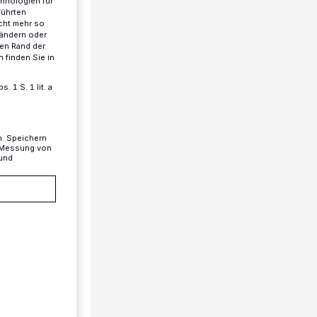
chnologien für
führten
cht mehr so
 ändern oder
ren Rand der
 finden Sie in
 1 S. 1 lit. a
n. Speichern
, Messung von
 und