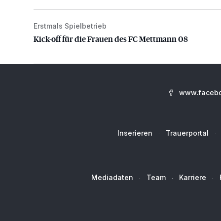
Erstmals Spielbetrieb
Kick-off für die Frauen des FC Mettmann 08
Kick-off für die Frauen des FC Mettmann 08
www.facebo
Inserieren
Trauerportal
Mediadaten
Team
Karriere