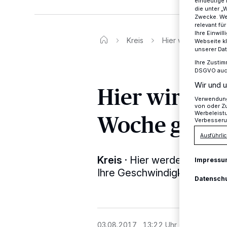
eindeutige 
die unter „
Zwecke. Wen
relevant fü
Ihre Einwil
Kreis
Hier wird in der k
Webseite kl
unserer Da
Ihre Zustim
DSGVO auch 
Wir und u
Hier wird i
Verwendung 
von oder Zu
Woche geblit
Werbeleist
Verbesseru
Ausführlic
Kreis
·
Hier werden die Kre
Impressu
Ihre Geschwindigkeit kontrol
Datensch
03.08.2017 , 13:22 Uhr
Eine Minute 