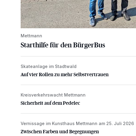
Mettmann
Starthilfe für den BürgerBus
Skateanlage im Stadtwald
Auf vier Rollen zu mehr Selbstvertrauen
Auf vier Rollen zu mehr Selbstvertrauen
Kreisverkehrswacht Mettmann
Sicherheit auf dem Pedelec
Sicherheit auf dem Pedelec
Vernissage im Kunsthaus Mettmann am 25. Juli 2026
Zwischen Farben und Begegnungen
Zwischen Farben und Begegnungen