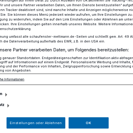
Kennungen auf Ihrem Gerät zu. Durch Auswahl von OK aktivieren Sie Tracking-Te
Wir und unsere Partner verarbeiten Daten, um Ihnen Dienste bereitzustellen“ aufge
n Tracker deaktiviert sind, sind manche Inhalte und Anzeigen möglicherweise ni
r Sie. Sie können dieses Menü jederzeit wieder aufrufen, um Ihre Einstellungen zu
ligung zu widerrufen, indem Sie auf den Link Einstellungen oder Ablehnen am unte
ommenden Woche geblitzt
icken. Ihre Einstellungen gelten innerhalb unseres Website. Weitere Informationen
tenschutzerklärung.
mung umfasst alle schaufenster-mettmann.de-Seiten und schließt gem. Art. 49 Abs.
die Datenverarbeitung außerhalb des EWR, z.B. in den USA ein.
nsere Partner verarbeiten Daten, um Folgendes bereitzustellen:
n der kommenden
genauer Standortdaten. Endgeräteeigenschaften zur Identifikation aktiv abfrage
griff auf Informationen auf einem Endgerät. Personalisierte Werbung und Inhalte
zt
ung und der Performance von Inhalten, Zielgruppenforschung sowie Entwicklung
ng von Angeboten.
he Informationen
ispolizeibehörde und der Kreis Mettmann
m
lieren:
utz
Einstellungen oder Ablehnen
OK
Lesezeit