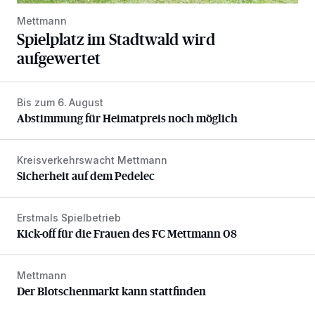
Mettmann
Spielplatz im Stadtwald wird
aufgewertet
Bis zum 6. August
Abstimmung für Heimatpreis noch möglich
Abstimmung für Heimatpreis noch möglich
Kreisverkehrswacht Mettmann
Sicherheit auf dem Pedelec
Sicherheit auf dem Pedelec
Erstmals Spielbetrieb
Kick-off für die Frauen des FC Mettmann 08
Kick-off für die Frauen des FC Mettmann 08
Mettmann
Der Blotschenmarkt kann stattfinden
Der Blotschenmarkt kann stattfinden