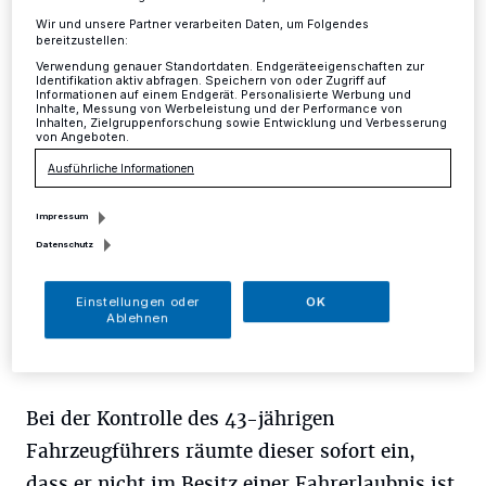
Wir und unsere Partner verarbeiten Daten, um Folgendes
Kreis
·
Am Mittwochnachmittag, gegen 14.30 Uhr,
bereitzustellen:
stoppte die Langenfelder Polizei einen blauen PKW
Verwendung genauer Standortdaten. Endgeräteeigenschaften zur
Audi A6 mit Leverkusener Kennzeichen, der die
Identifikation aktiv abfragen. Speichern von oder Zugriff auf
Informationen auf einem Endgerät. Personalisierte Werbung und
Düsseldorfer Straße in Langenfeld befuhr, im Zuge
Inhalte, Messung von Werbeleistung und der Performance von
Inhalten, Zielgruppenforschung sowie Entwicklung und Verbesserung
einer allgemeinen Verkehrskontrolle.
von Angeboten.
Ausführliche Informationen
03.08.2017 , 12:47 Uhr
Eine Minute Lesezeit
Impressum
Datenschutz
Einstellungen oder
OK
Ablehnen
Bei der Kontrolle des 43-jährigen
Fahrzeugführers räumte dieser sofort ein,
dass er nicht im Besitz einer Fahrerlaubnis ist.