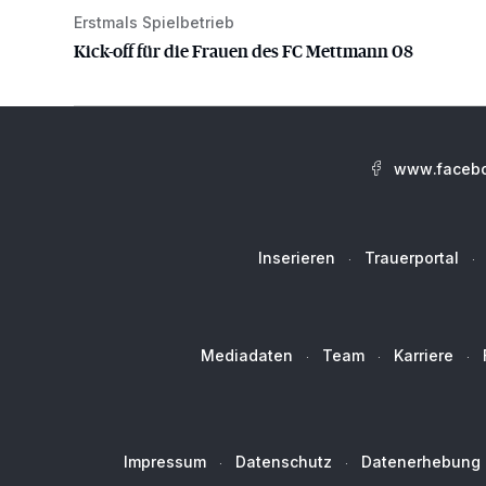
Erstmals Spielbetrieb
Kick-off für die Frauen des FC Mettmann 08
Kick-off für die Frauen des FC Mettmann 08
www.facebo
Inserieren
Trauerportal
Mediadaten
Team
Karriere
Impressum
Datenschutz
Datenerhebung