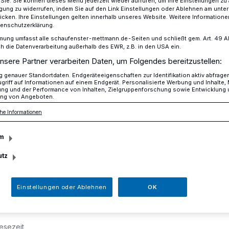
r Sie. Sie können dieses Menü jederzeit wieder aufrufen, um Ihre Einstellungen zu
ligung zu widerrufen, indem Sie auf den Link Einstellungen oder Ablehnen am unte
icken. Ihre Einstellungen gelten innerhalb unseres Website. Weitere Informationen
tenschutzerklärung.
mung umfasst alle schaufenster-mettmann.de-Seiten und schließt gem. Art. 49 Abs.
agen und ausgeraubt
die Datenverarbeitung außerhalb des EWR, z.B. in den USA ein.
nsere Partner verarbeiten Daten, um Folgendes bereitzustellen:
genauer Standortdaten. Endgeräteeigenschaften zur Identifikation aktiv abfrage
griff auf Informationen auf einem Endgerät. Personalisierte Werbung und Inhalte
geschlagen und
ung und der Performance von Inhalten, Zielgruppenforschung sowie Entwicklung
ng von Angeboten.
he Informationen
m
utz
14.45 Uhr wurde die Polizei Ratingen zu
ener Straße in Ratingen entsandt.
Einstellungen oder Ablehnen
OK
esezeit