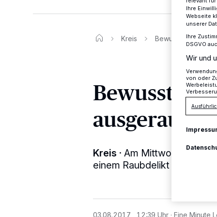
relevant fü
Ihre Einwil
Webseite kl
unserer Da
Ihre Zustim
Kreis
Bewusstlos geschl
DSGVO auch 
Wir und u
Verwendung 
von oder Zu
Bewusstlos 
Werbeleist
Verbesseru
Ausführlic
ausgeraubt
Impressu
Datensch
Kreis
·
Am Mittwoch, gegen 
einem Raubdelikt an der Ess
03.08.2017 , 12:39 Uhr
Eine Minute L