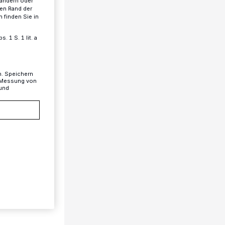
 ändern oder
ren Rand der
 finden Sie in
 1 S. 1 lit. a
n. Speichern
, Messung von
 und