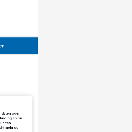
en
erdaten oder
chnologien für
führten
cht mehr so