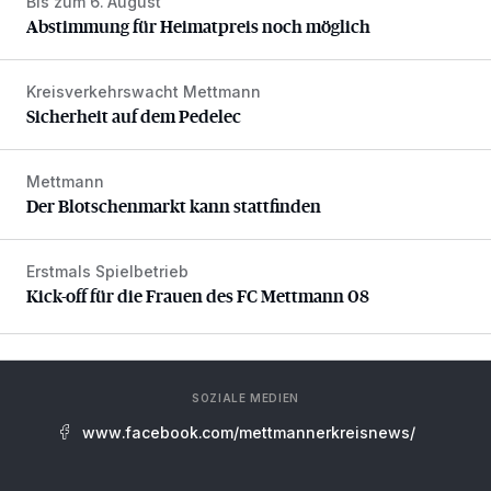
Bis zum 6. August
Abstimmung für Heimatpreis noch möglich
Abstimmung für Heimatpreis noch möglich
Kreisverkehrswacht Mettmann
Sicherheit auf dem Pedelec
Sicherheit auf dem Pedelec
Mettmann
Der Blotschenmarkt kann stattfinden
Der Blotschenmarkt kann stattfinden
Erstmals Spielbetrieb
Kick-off für die Frauen des FC Mettmann 08
Kick-off für die Frauen des FC Mettmann 08
SOZIALE MEDIEN
www.facebook.com/mettmannerkreisnews/