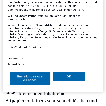
Ihre Zustimmung umfasst alle schaufenster-mettmann.de-Seiten und
schließt gem. Art. 49 Abs. 1 S. 1 lit. a DSGVO auch die
Kreis
·
Am Mittwochabend, gegen 19.40 Uhr, wurden
Datenverarbeitung außerhalb des EWR, z.B. in den USA ein.
Feuerwehr und Polizei in Ratingen zu einem
Wir und unsere Partner verarbeiten Daten, um Folgendes
Containerbrand am Rande des Lintorfer
bereitzustellen:
Schützenplatzes am Thunesweg gerufen.
Verwendung genauer Standortdaten. Endgeräteeigenschaften zur
Identifikation aktiv abfragen. Speichern von oder Zugriff auf
Informationen auf einem Endgerät. Personalisierte Werbung und
Inhalte, Messung von Werbeleistung und der Performance von
Inhalten, Zielgruppenforschung sowie Entwicklung und Verbesserung
von Angeboten.
03.08.2017 , 11:30 Uhr
Eine Minute Lesezeit
Ausführliche Informationen
Impressum
Datenschutz
Einstellungen oder
OK
Ablehnen
D
ie Ratinger Feuerwehr konnte den
brennenden Inhalt eines
Altpapiercontainers sehr schnell löschen und