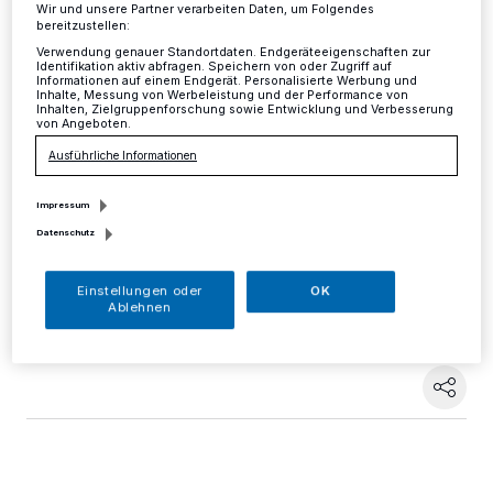
Geänderte Öffnungszeiten an
Wir und unsere Partner verarbeiten Daten, um Folgendes
bereitzustellen:
Altweiber
Verwendung genauer Standortdaten. Endgeräteeigenschaften zur
Identifikation aktiv abfragen. Speichern von oder Zugriff auf
Informationen auf einem Endgerät. Personalisierte Werbung und
Inhalte, Messung von Werbeleistung und der Performance von
Inhalten, Zielgruppenforschung sowie Entwicklung und Verbesserung
Mettmann
·
Am Donnerstag, 28. Februar (Altweiber),
von Angeboten.
haben die Geschäftsstellen der Agentur für Arbeit
Ausführliche Informationen
Mettmann bis 13.30 Uhr geöffnet. Am Rosenmontag,
4. März, bleiben alle Geschäftsstellen der Agentur für
Arbeit Mettmann in Hilden, Langenfeld, Mettmann,
Impressum
Ratingen und Velbert geschlossen.
Datenschutz
Einstellungen oder
OK
Ablehnen
21.02.2019 , 09:46 Uhr
Eine Minute Lesezeit