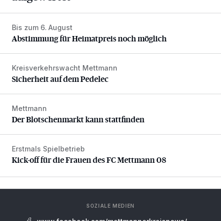
Bis zum 6. August
Abstimmung für Heimatpreis noch möglich
Abstimmung für Heimatpreis noch möglich
Kreisverkehrswacht Mettmann
Sicherheit auf dem Pedelec
Sicherheit auf dem Pedelec
Mettmann
Der Blotschenmarkt kann stattfinden
Der Blotschenmarkt kann stattfinden
Erstmals Spielbetrieb
Kick-off für die Frauen des FC Mettmann 08
Kick-off für die Frauen des FC Mettmann 08
SOZIALE MEDIEN