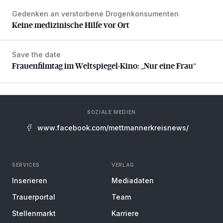
Gedenken an verstorbene Drogenkonsumenten
Keine medizinische Hilfe vor Ort
Keine medizinische Hilfe vor Ort
Save the date
Frauenfilmtag im Weltspiegel-Kino: „Nur eine Frau“
Frauenfilmtag im Weltspiegel-Kino: „Nur eine Frau“
SOZIALE MEDIEN
www.facebook.com/mettmannerkreisnews/
SERVICES
VERLAG
Inserieren
Mediadaten
Trauerportal
Team
Stellenmarkt
Karriere