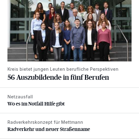
Kreis bietet jungen Leuten berufliche Perspektiven
56 Auszubildende in fünf Berufen
Netzausfall
Wo es im Notfall Hilfe gibt
Wo es im Notfall Hilfe gibt
Radverkehrskonzept für Mettmann
Radverkehr und neuer Straßenname
Radverkehr und neuer Straßenname