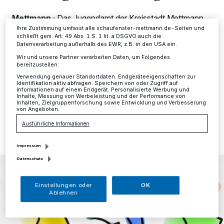
Ihre Einstellungen gelten innerhalb unseres Website. Weitere
Informationen finden Sie in unserer Datenschutzerklärung.
Mettmann
·
Das Jugendamt der Kreisstadt Mettmann
hat im März eine Online-Elternbefragung durchgeführt,
Ihre Zustimmung umfasst alle schaufenster-mettmann.de-Seiten und
da das neue Kinderbildungsgesetz eine besondere
schließt gem. Art. 49 Abs. 1 S. 1 lit. a DSGVO auch die
Datenverarbeitung außerhalb des EWR, z.B. in den USA ein.
Förderung für erweiterte Betreuungs- und
Öffnungszeiten der Kindertageseinrichtungen
Wir und unsere Partner verarbeiten Daten, um Folgendes
bereitzustellen:
ermöglicht.
Verwendung genauer Standortdaten. Endgeräteeigenschaften zur
Identifikation aktiv abfragen. Speichern von oder Zugriff auf
Informationen auf einem Endgerät. Personalisierte Werbung und
Inhalte, Messung von Werbeleistung und der Performance von
Inhalten, Zielgruppenforschung sowie Entwicklung und Verbesserung
19.06.2020 , 13:58 Uhr
Eine Minute Lesezeit
von Angeboten.
Ausführliche Informationen
Impressum
Datenschutz
Einstellungen oder
OK
Ablehnen