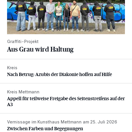
Graffiti-Projekt
Aus Grau wird Haltung
Kreis
Nach Betrug: Azubis der Diakonie hoffen auf Hilfe
Nach Betrug: Azubis der Diakonie hoffen auf Hilfe
Kreis Mettmann
Appell für teilweise Freigabe des Seitenstreifens auf der A
Appell für teilweise Freigabe des Seitenstreifens auf der
A3
Vernissage im Kunsthaus Mettmann am 25. Juli 2026
Zwischen Farben und Begegnungen
Zwischen Farben und Begegnungen