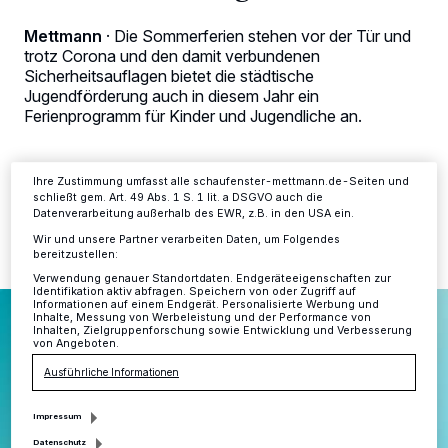
Kennungen auf Ihrem Gerät zu. Durch Auswahl von OK aktivieren Sie
Tracking-Technologien für die unter „Wir und unsere Partner
Mettmann
·
Die Sommerferien stehen vor der Tür und
verarbeiten Daten, um Ihnen Dienste bereitzustellen“ aufgeführten
trotz Corona und den damit verbundenen
Zwecke. Wenn Tracker deaktiviert sind, sind manche Inhalte und
Sicherheitsauflagen bietet die städtische
Anzeigen möglicherweise nicht mehr so relevant für Sie. Sie können
dieses Menü jederzeit wieder aufrufen, um Ihre Einstellungen zu
Jugendförderung auch in diesem Jahr ein
ändern oder Ihre Einwilligung zu widerrufen, indem Sie auf den Link
Ferienprogramm für Kinder und Jugendliche an.
Einstellungen oder Ablehnen am unteren Rand der Webseite klicken.
Ihre Einstellungen gelten innerhalb unseres Website. Weitere
Informationen finden Sie in unserer Datenschutzerklärung.
Ihre Zustimmung umfasst alle schaufenster-mettmann.de-Seiten und
19.06.2020 , 14:12 Uhr
Eine Minute Lesezeit
schließt gem. Art. 49 Abs. 1 S. 1 lit. a DSGVO auch die
Datenverarbeitung außerhalb des EWR, z.B. in den USA ein.
Wir und unsere Partner verarbeiten Daten, um Folgendes
bereitzustellen:
Verwendung genauer Standortdaten. Endgeräteeigenschaften zur
Identifikation aktiv abfragen. Speichern von oder Zugriff auf
Informationen auf einem Endgerät. Personalisierte Werbung und
Inhalte, Messung von Werbeleistung und der Performance von
Inhalten, Zielgruppenforschung sowie Entwicklung und Verbesserung
von Angeboten.
Ausführliche Informationen
Impressum
Datenschutz