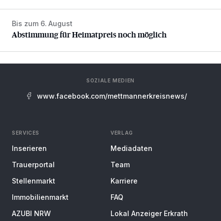
Bis zum 6. August
Abstimmung für Heimatpreis noch möglich
Abstimmung für Heimatpreis noch möglich
SOZIALE MEDIEN
www.facebook.com/mettmannerkreisnews/
SERVICES
VERLAG
Inserieren
Mediadaten
Trauerportal
Team
Stellenmarkt
Karriere
Immobilienmarkt
FAQ
AZUBI NRW
Lokal Anzeiger Erkrath