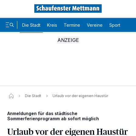
Die Stadt
Kreis
Termine
Vereine
Sport
Karr
Die Stadt
Urlaub vor der eigenen Haustür
Anmeldungen für das städtische
Sommerferienprogramm ab sofort möglich
Urlaub vor der eigenen Haustür
Wir und unsere
-Partner speichern und greifen auf
218
personenbezogene Daten wie Browserdaten oder eindeutige