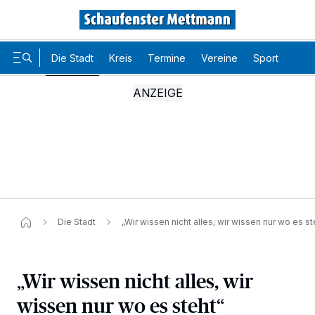
Die Stadt
Kreis
Termine
Vereine
Sport
Karr
Die Stadt
„Wir wissen nicht alles, wir wissen nur wo es st
„Wir wissen nicht alles, wir
wissen nur wo es steht“