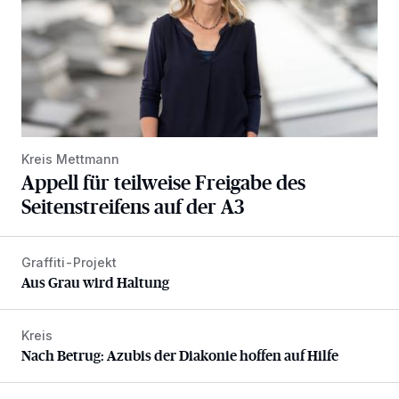
Kreis Mettmann
Appell für teilweise Freigabe des
Seitenstreifens auf der A3
Graffiti-Projekt
Aus Grau wird Haltung
Aus Grau wird Haltung
Kreis
Nach Betrug: Azubis der Diakonie hoffen auf Hilfe
Nach Betrug: Azubis der Diakonie hoffen auf Hilfe