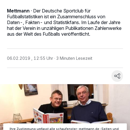
Mettmann
·
Der Deutsche Sportclub für
Fußballstatistiken ist ein Zusammenschluss von
Daten-, Fakten- und Statistikfans. Im Laufe der Jahre
hat der Verein in unzähligen Publikationen Zahlenwerke
aus der Welt des Fußballs veröffentlicht.
06.02.2019 , 12:55 Uhr
3 Minuten Lesezeit
Wir und unsere
-Partner speichern und greifen auf
218
personenbezogene Daten wie Browserdaten oder eindeutige
Kennungen auf Ihrem Gerät zu. Durch Auswahl von OK aktivieren Sie
Tracking-Technologien für die unter „Wir und unsere Partner
verarbeiten Daten, um Ihnen Dienste bereitzustellen“ aufgeführten
Zwecke. Wenn Tracker deaktiviert sind, sind manche Inhalte und
Anzeigen möglicherweise nicht mehr so relevant für Sie. Sie können
dieses Menü jederzeit wieder aufrufen, um Ihre Einstellungen zu
ändern oder Ihre Einwilligung zu widerrufen, indem Sie auf den Link
Einstellungen oder Ablehnen am unteren Rand der Webseite klicken.
Ihre Einstellungen gelten innerhalb unseres Website. Weitere
Informationen finden Sie in unserer Datenschutzerklärung.
Ihre Zustimmung umfasst alle schaufenster-mettmann.de-Seiten und