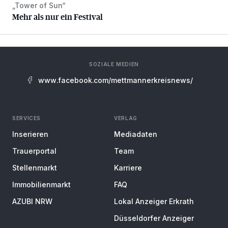
„Tower of Sun“
Mehr als nur ein Festival
Mehr als nur ein Festival
SOZIALE MEDIEN
www.facebook.com/mettmannerkreisnews/
SERVICES
VERLAG
Inserieren
Mediadaten
Trauerportal
Team
Stellenmarkt
Karriere
Immobilienmarkt
FAQ
AZUBI NRW
Lokal Anzeiger Erkrath
Düsseldorfer Anzeiger