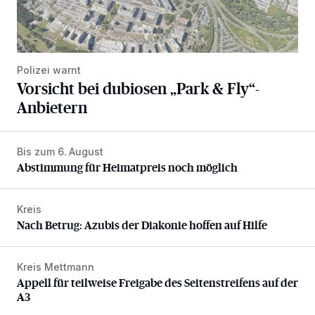
Polizei warnt
Vorsicht bei dubiosen „Park & Fly“-
Anbietern
Bis zum 6. August
Abstimmung für Heimatpreis noch möglich
Abstimmung für Heimatpreis noch möglich
Kreis
Nach Betrug: Azubis der Diakonie hoffen auf Hilfe
Nach Betrug: Azubis der Diakonie hoffen auf Hilfe
Kreis Mettmann
Appell für teilweise Freigabe des Seitenstreifens auf der A
Appell für teilweise Freigabe des Seitenstreifens auf der
A3