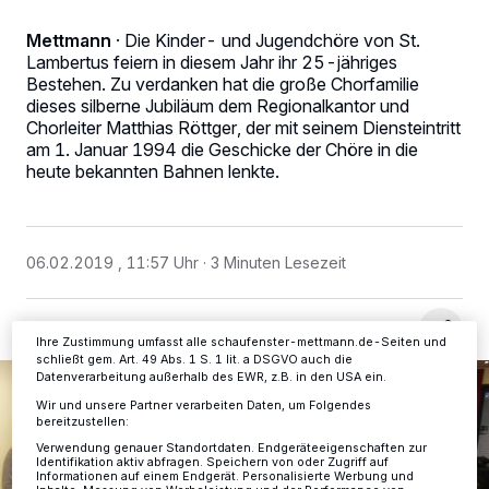
Mettmann
·
Die Kinder- und Jugendchöre von St.
Lambertus feiern in diesem Jahr ihr 25-jähriges
Bestehen. Zu verdanken hat die große Chorfamilie
dieses silberne Jubiläum dem Regionalkantor und
Wir und unsere
-Partner speichern und greifen auf
218
Chorleiter Matthias Röttger, der mit seinem Diensteintritt
personenbezogene Daten wie Browserdaten oder eindeutige
am 1. Januar 1994 die Geschicke der Chöre in die
Kennungen auf Ihrem Gerät zu. Durch Auswahl von OK aktivieren Sie
heute bekannten Bahnen lenkte.
Tracking-Technologien für die unter „Wir und unsere Partner
verarbeiten Daten, um Ihnen Dienste bereitzustellen“ aufgeführten
Zwecke. Wenn Tracker deaktiviert sind, sind manche Inhalte und
Anzeigen möglicherweise nicht mehr so relevant für Sie. Sie können
dieses Menü jederzeit wieder aufrufen, um Ihre Einstellungen zu
06.02.2019 , 11:57 Uhr
3 Minuten Lesezeit
ändern oder Ihre Einwilligung zu widerrufen, indem Sie auf den Link
Einstellungen oder Ablehnen am unteren Rand der Webseite klicken.
Ihre Einstellungen gelten innerhalb unseres Website. Weitere
Informationen finden Sie in unserer Datenschutzerklärung.
Ihre Zustimmung umfasst alle schaufenster-mettmann.de-Seiten und
schließt gem. Art. 49 Abs. 1 S. 1 lit. a DSGVO auch die
Datenverarbeitung außerhalb des EWR, z.B. in den USA ein.
Wir und unsere Partner verarbeiten Daten, um Folgendes
bereitzustellen:
Verwendung genauer Standortdaten. Endgeräteeigenschaften zur
Identifikation aktiv abfragen. Speichern von oder Zugriff auf
Informationen auf einem Endgerät. Personalisierte Werbung und