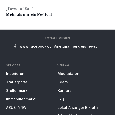
„Tower of Sun“
Mehr als nur ein Festival
Mehr als nur ein Festival
SOZIALE MEDIEN
www.facebook.com/mettmannerkreisnews/
SERVICES
VERLAG
Inserieren
Mediadaten
Trauerportal
Team
Stellenmarkt
Karriere
Immobilienmarkt
FAQ
AZUBI NRW
Lokal Anzeiger Erkrath