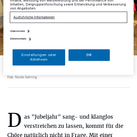
Inhalte, Messung von Werbeleistung und der Performance von
Inhalten, Zielgruppenforschung sowie Entwicklung und Verbesserung
von Angeboten.
Ausführliche Informationen
Impressum
Datenschutz
Einstellungen oder
OK
Ablehnen
Matthias Röttger macht die Arbeit mit den Kinder- und
Jugendchören jede Menge Spaß und der darf auch nicht zu kurz
kommen.
Foto: Nicole Gehring
D
as "Jubeljahr" sang- und klanglos
verstreichen zu lassen, kommt für die
Chöre natürlich nicht in Frage. Mit einer