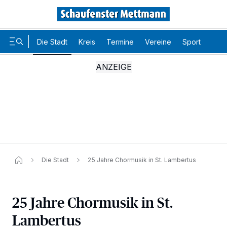
Die Stadt
Kreis
Termine
Vereine
Sport
Karr
Die Stadt
25 Jahre Chormusik in St. Lambertus
25 Jahre Chormusik in St.
Lambertus